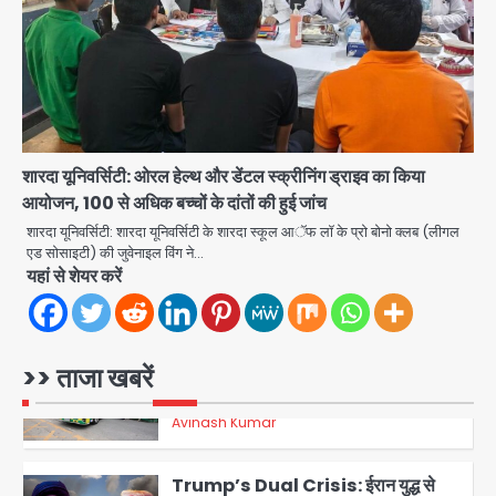
Team JHJ
3
अब पहला स्थान हासिल करना लक्ष्य: डीएम
Team JHJ
4
शारदा यूनिवर्सिटी: ओरल हेल्थ और डेंटल स्क्रीनिंग ड्राइव का किया
आयोजन, 100 से अधिक बच्चों के दांतों की हुई जांच
28 साल बाद कानून के शिकंजे में आया हत्या का
शारदा यूनिवर्सिटी: शारदा यूनिवर्सिटी के शारदा स्कूल आॅफ लॉ के प्रो बोनो क्लब (लीगल
फरार आरोपी
एड सोसाइटी) की जुवेनाइल विंग ने…
यहां से शेयर करें
Team JHJ
5
Thailand school shooting:
>> ताजा खबरें
थाईलैंड में स्कूल में गोलीबारी, छात्र ने खोली
फायर, दो की मौत, कई घायल
Avinash Kumar
1
Trump’s Dual Crisis: ईरान युद्ध से