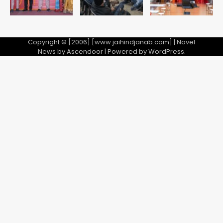
फरार आरोपी
Team JHJ
Copyright © [2006] [www.jaihindjanab.com] | Novel
5
News by
Ascendoor
| Powered by
WordPress
.