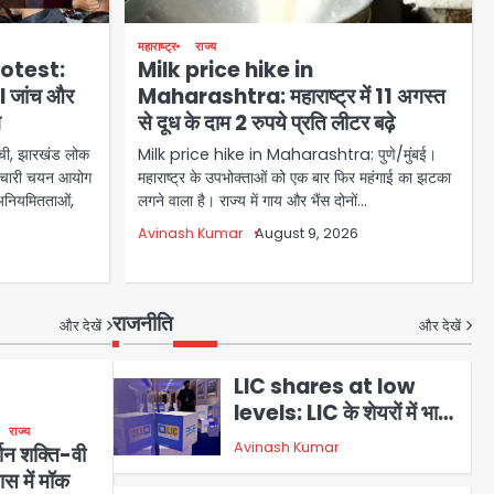
Social media
पानी की टंकी पर चढ़े तीन
suspended: भारत में
NSUI नेता, पुलिस-प्रशासन
महाराष्ट्र
राज्य
किसान-युवा आंदोलनों पर
ने संभाला मोर्चा
otest:
Milk price hike in
5
Avinash Kumar
सोशल मीडिया सेंसरशिप,
BI जांच और
Maharashtra: महाराष्ट्र में 11 अगस्त
व्हाट्सएप अकाउंट सस्पेंड और
ग
से दूध के दाम 2 रुपये प्रति लीटर बढ़े
Sajid Rashidi’s
स्वास्थ्य-तकनीकी
ी, झारखंड लोक
Milk price hike in Maharashtra: पुणे/मुंबई।
controversial: शिवभक्त
असमानताओं की बढ़ती चिंता
मचारी चयन आयोग
महाराष्ट्र के उपभोक्ताओं को एक बार फिर महंगाई का झटका
नहीं, आतंकवादी हैं’, मौलाना का
1
Avinash Kumar
 अनियमितताओं,
लगने वाला है। राज्य में गाय और भैंस दोनों…
कांवड़ियों पर विवादित बयान,
Avinash Kumar
August 9, 2026
BJP विधायक ने कराई FIR,
Petrol bomb attack
NSA की मांग
on Shakib Al Hasan’s
house: शेख हसीना की
राजनीति
2
Avinash Kumar
और देखें
और देखें
वर्चुअल प्रेस कॉन्फ्रेंस में जुड़ने
पर भड़का गुस्सा, शाकिब अल
LIC shares at low
हसन के मगुरा स्थित घर पर
levels: LIC के शेयरों में भारी
पेट्रोल बम से हमला
राज्य
गिरावट, सस्ते दाम पर सरकार
Avinash Kumar
्शन शक्ति-वी
3
की 6.5% हिस्सेदारी बिक्री से
ास में मॉक
निवेशक सहमे, स्टॉक 4 महीने