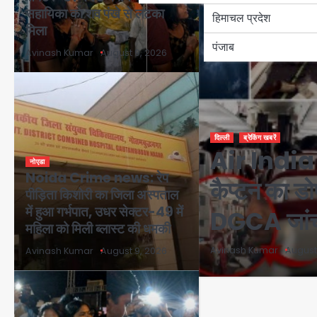
सहायिका का शव पंखे से लटका
हिमाचल प्रदेश
मिला
पंजाब
Avinash Kumar
August 9, 2026
दिल्ली
ब्रेकिंग खबरें
Air India
नोएडा
Noida Crime news: रेप
कैप्टन का डो
पीड़िता किशोरी का जिला अस्पताल
में हुआ गर्भपात, उधर सेक्टर-49 में
DGCA जांच
महिला को मिली ब्लास्ट की धमकी
Avinash Kumar
August
Avinash Kumar
August 9, 2026