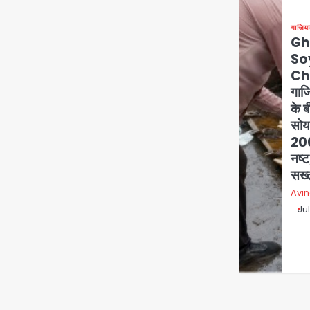
और काव्या मारन को भारी बैन
का सामना
गाजिया
Gh
So
Ch
गाजि
के 
सोया
200
नष्
सख्
Avi
Ju