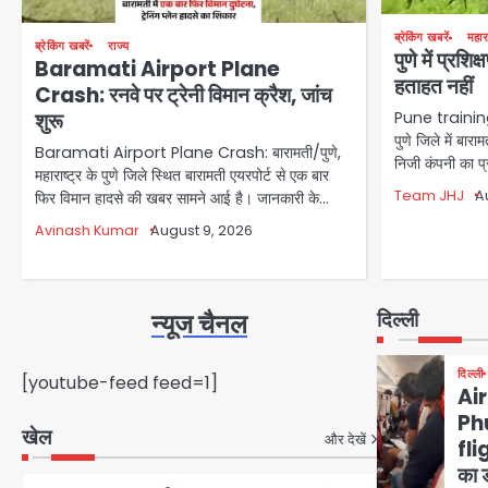
BCCI still gets tax
exemption on
ब्रेकिंग खबरें
महारा
ब्रेकिंग खबरें
राज्य
billions in IPL
पुणे में प्रश
Avinash Kumar
Baramati Airport Plane
4
revenue: चवन्नी भी इनकम
हताहत नहीं
Crash: रनवे पर ट्रेनी विमान क्रैश, जांच
टैक्स में नहीं, बॉम्बे हाईकोर्ट ने
शुरू
Pune training 
Sunrisers face a
आयकर विभाग की माँग को किया
पुणे जिले में बार
ban: द हंड्रेड ऑक्शन में
Baramati Airport Plane Crash: बारामती/पुणे,
खारिज
निजी कंपनी का प्र
महाराष्ट्र के पुणे जिले स्थित बारामती एयरपोर्ट से एक बार
पाकिस्तानी स्पिनर अबरार
5
Avinash Kumar
Team JHJ
A
फिर विमान हादसे की खबर सामने आई है। जानकारी के…
अहमद को खरीदने पर SRH
और काव्या मारन को भारी बैन
Avinash Kumar
August 9, 2026
मुलायम सिंह यादव की स्मृति में
का सामना
गोंडा प्रीमियर लीग सीजन 6 का
आगाज, अखिलेश यादव ने किया
1
मोहम्मद इमरान
दिल्ली
न्यूज चैनल
उद्घाटन
यूपी पुलिस बनी एनएसएम
दिल्ली
[youtube-feed feed=1]
Air
क्रिकेट टूर्नामेंट की चैंपियन,
Ph
फाइनल में सुपर स्मैशर्स को 7
खेल
2
मोहम्मद इमरान
और देखें
fli
विकेट से रौंदा
का ड