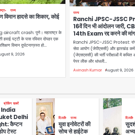
ष्ट्र
राज्य
राज्य
िक्षण विमान हादसे का शिकार, कोई
Ranchi JPSC-JSSC Pr
16वें दिन भी आंदोलन जारी, C
14th Exam रद्द करने की मां
aircraft crash: पुणे। महाराष्ट्र के
ामती हवाई पट्टी के पास रविवार दोपहर एक
Ranchi JPSC-JSSC Protest: रांच
शिक्षण विमान दुर्घटनाग्रस्त हो…
सेवा आयोग (जेपीएससी) और झारखंड कर्
ugust 9, 2026
(जेएसएससी) की भर्ती परीक्षाओं में कथित
पेपर लीक और धांधली…
Avinash Kumar
August 9, 2026
ब्रेकिंग खबरें
 India
uket Delhi
दिल्ली
राज्य
दिल्ली
ght: कैप्टन
युवा इनोवेटरों की
सुदर
ोप टेस्ट
सोच से हाईटेक
अभ्य