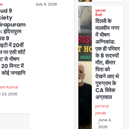
July 9, 2026
ाद
oud 9
गुरूग्राम
दिल्ली
ciety
दिल्ली के
dirapuram
मालवीय नगर
: इंदिरापुरम
में भीषण
ाउड 9
अग्निकांड:
इटी में 20वीं
एक ही परिवार
ल पर एसी शॉर्ट
के 8 सदस्यों
िट से भीषण
मौत, बीमार
20 मिनट में
पिता को
; कोई जनहानि
देखने आए थे
गुरुग्राम के
ash Kumar
CA विवेक
y 23, 2026
अग्रवाल
jai hind
janab
June 4,
2026