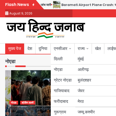
Skip
Flash News
व, 17 घायल; DGCA जांच जारी
Baramati Airport Plane Crash: रनवे पर ट्रेनी विमान
to
August 9, 2026
content
मुख्य पेज
देश
दुनिया
एनसीआर
राज्य
खेल
लाईफ
दिल्ली
मुंबई
नोएडा
मुख्य खबरें
और देखें
नोएडा
उत्तर प्रदेश
अलीगढ़
ग्रेटर नोएडा
बुलंदशहर
बिहार
गाजियाबाद
जेवर
पंजाब
फरीदाबाद
मेरठ
हरियाणा
नोएडा
ब्रेकिंग खबरें
Noida Crime News: नोएडा
गुरूग्राम
जम्मू कश्मीर
सेक्टर-51 में 15 वर्षीय घरेलू