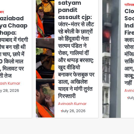
satyam
गाजियाब
pandit
Cl
बाद
assault cjp:
aziabad
So
जंतर-मंतर से लौट
ya Chaap
In
रहे बरेली के छात्रों
hapa:
Fire
को हिंदूवादी नेता
याबाद में गंदगी
क्ल
सत्यम पंडित ने
बीच बन रही थी
सोसा
रोका, गालियां दीं
 चाप, छापे में
मंजि
और थप्पड़ बरसाए;
 किलो माल
सर्क
खुद वीडियो
ट, मिलावट पर
आग, 
बनाकर फेसबुक पर
ती तेज
काबू
डाला, अखिलेश
नहीं
nash Kumar
यादव ने मांगी तुरंत
ly 28, 2026
Avin
गिरफ्तारी
Jul
Avinash Kumar
July 26, 2026