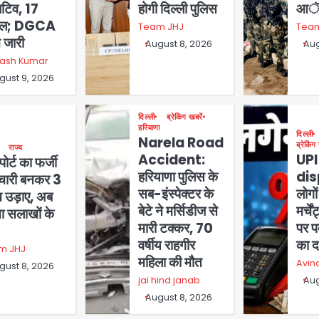
िटिव, 17
होगी दिल्ली पुलिस
आॅप
यल; DGCA
Team JHJ
Tea
 जारी
August 8, 2026
Aug
nash Kumar
gust 9, 2026
दिल्ली
ब्रेकिंग खबरें
हरियाणा
दिल्ली
Narela Road
ब्रेकिंग
राज्य
Accident:
UPI
ोर्ट का फर्जी
हरियाणा पुलिस के
dis
मचारी बनकर 3
सब-इंस्पेक्टर के
लोगों
 उड़ाए, अब
बेटे ने मर्सिडीज से
मर्चे
चा सलाखों के
मारी टक्कर, 70
पर पर
वर्षीय राहगीर
का 
m JHJ
महिला की मौत
Avin
gust 8, 2026
jai hind janab
Aug
August 8, 2026