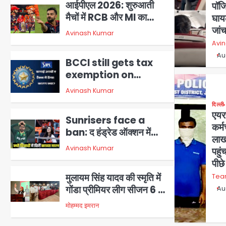
आईपीएल 2026: शुरुआती
पॉज
मैचों में RCB और MI का
घा
जलवा, आज RR-CS K की
जांच
3
Avinash Kumar
धमाकेदार टक्कर, दर्शक उत्साह
Avi
से लबरेज़
Au
BCCI still gets tax
exemption on
billions in IPL
Avinash Kumar
4
revenue: चवन्नी भी इनकम
दिल्ली
टैक्स में नहीं, बॉम्बे हाईकोर्ट ने
एयरप
Sunrisers face a
आयकर विभाग की माँग को किया
कर्
ban: द हंड्रेड ऑक्शन में
खारिज
लाख
पाकिस्तानी स्पिनर अबरार
5
Avinash Kumar
पहुं
अहमद को खरीदने पर SRH
पीछे
और काव्या मारन को भारी बैन
मुलायम सिंह यादव की स्मृति में
Tea
का सामना
गोंडा प्रीमियर लीग सीजन 6 का
Au
आगाज, अखिलेश यादव ने किया
1
मोहम्मद इमरान
उद्घाटन