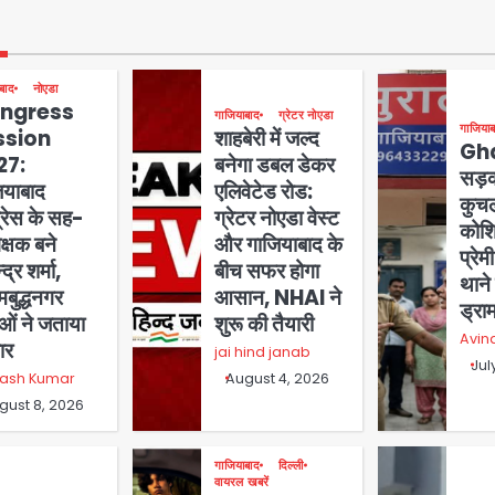
बाद
नोएडा
ngress
गाजियाबाद
ग्रेटर नोएडा
गाजियाब
ssion
शाहबेरी में जल्द
Gh
27:
बनेगा डबल डेकर
सड़क
ियाबाद
एलिवेटेड रोड:
कुचल
ग्रेस के सह-
ग्रेटर नोएडा वेस्ट
कोशि
वेक्षक बने
और गाजियाबाद के
प्रे
्द्र शर्मा,
बीच सफर होगा
थाने 
मबुद्धनगर
आसान, NHAI ने
ड्रा
ाओं ने जताया
शुरू की तैयारी
Avin
ार
jai hind janab
Jul
nash Kumar
August 4, 2026
gust 8, 2026
गाजियाबाद
दिल्ली
वायरल खबरें