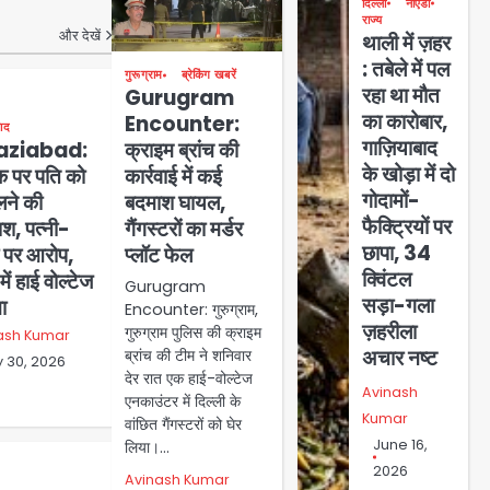
पर भड़का गुस्सा, शाकिब अल
दिल्ली
नोएडा
LIC shares at low
राज्य
हसन के मगुरा स्थित घर पर
और देखें
थाली में ज़हर
levels: LIC के शेयरों में भारी
पेट्रोल बम से हमला
: तबेले में पल
गिरावट, सस्ते दाम पर सरकार
गुरूग्राम
ब्रेकिंग खबरें
Avinash Kumar
रहा था मौत
3
Gurugram
की 6.5% हिस्सेदारी बिक्री से
का कारोबार,
Encounter:
निवेशक सहमे, स्टॉक 4 महीने
ाद
गाज़ियाबाद
aziabad:
क्राइम ब्रांच की
NSUI students
के निचले स्तर पर
के खोड़ा में दो
 पर पति को
कार्रवाई में कई
climbed a water
गोदामों-
ने की
बदमाश घायल,
tank in Jaipur: जयपुर में
4
jai hind janab
फैक्ट्रियों पर
श, पत्नी-
गैंगस्टरों का मर्डर
छात्रसंघ चुनाव और अमित शाह
छापा, 34
मी पर आरोप,
प्लॉट फेल
के इस्तीफे की मांग को लेकर
Social media
क्विंटल
में हाई वोल्टेज
पानी की टंकी पर चढ़े तीन
Gurugram
suspended: भारत में
सड़ा-गला
मा
NSUI नेता, पुलिस-प्रशासन
Encounter: गुरुग्राम,
किसान-युवा आंदोलनों पर
ज़हरीला
ने संभाला मोर्चा
गुरुग्राम पुलिस की क्राइम
5
ash Kumar
Avinash Kumar
सोशल मीडिया सेंसरशिप,
अचार नष्ट
ब्रांच की टीम ने शनिवार
y 30, 2026
व्हाट्सएप अकाउंट सस्पेंड और
देर रात एक हाई-वोल्टेज
Avinash
एनकाउंटर में दिल्ली के
स्वास्थ्य-तकनीकी
Kumar
वांछित गैंगस्टरों को घेर
असमानताओं की बढ़ती चिंता
June 16,
लिया।…
2026
Avinash Kumar