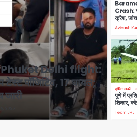
Baramat
Crash: रन
क्रैश, जांच
Avinash K
 Phuket Delhi flight:
प टेस्ट पॉजिटिव, 17 घायल;
ब्रेकिंग खबरें
म
 जारी
पुणे में प्
शिकार, को
 9, 2026
Team JHJ