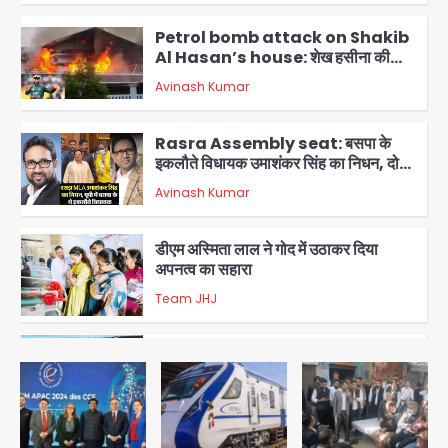
Petrol bomb attack on Shakib
Al Hasan’s house: शेख हसीना की
वर्चुअल प्रेस कॉन्फ्रेंस में जुड़ने पर भड़का
Avinash Kumar
गुस्सा, शाकिब अल हसन के मगुरा स्थित घर पर
3
पेट्रोल बम से हमला
Rasra Assembly seat: बसपा के
इकलौते विधायक उमाशंकर सिंह का निधन, दो
साल से कैंसर से जूझ रहे थे
Avinash Kumar
4
डीएम अस्मिता लाल ने गोद में उठाकर दिया
अपनत्व का सहारा
Team JHJ
5
आॅपरेशन विस्टा 1.0: वीजा शर्तों का उल्लंघन
करने वाले 11 बांग्लादेशी नागरिक सेंट्रल जिला
पुलिस के हत्थे चढ़े
Team JHJ
1