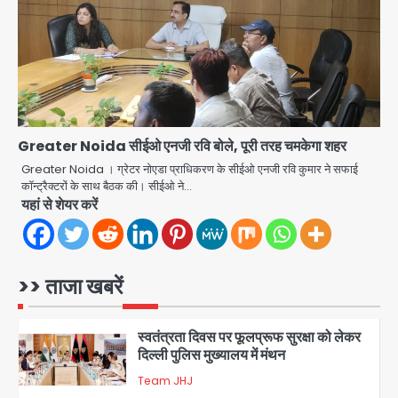
Avinash Kumar
गुस्सा, शाकिब अल हसन के मगुरा स्थित घर पर
3
पेट्रोल बम से हमला
Rasra Assembly seat: बसपा के
इकलौते विधायक उमाशंकर सिंह का निधन, दो
साल से कैंसर से जूझ रहे थे
Avinash Kumar
4
Greater Noida सीईओ एनजी रवि बोले, पूरी तरह चमकेगा शहर
डीएम अस्मिता लाल ने गोद में उठाकर दिया
अपनत्व का सहारा
Greater Noida । ग्रेटर नोएडा प्राधिकरण के सीईओ एनजी रवि कुमार ने सफाई
कॉन्ट्रैक्टरों के साथ बैठक की। सीईओ ने…
Team JHJ
यहां से शेयर करें
5
आॅपरेशन विस्टा 1.0: वीजा शर्तों का उल्लंघन
करने वाले 11 बांग्लादेशी नागरिक सेंट्रल जिला
पुलिस के हत्थे चढ़े
>> ताजा खबरें
Team JHJ
1
स्वतंत्रता दिवस पर फूलप्रूफ सुरक्षा को लेकर
दिल्ली पुलिस मुख्यालय में मंथन
Team JHJ
2