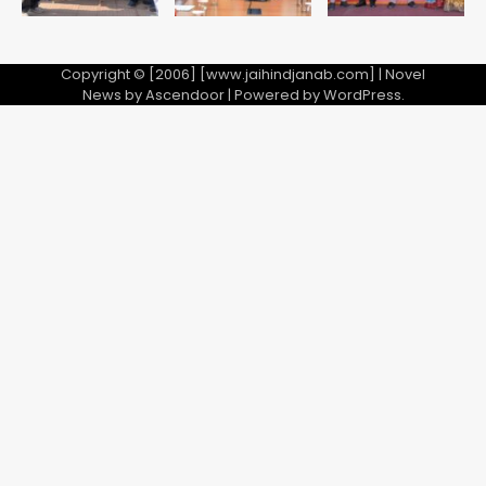
Copyright © [2006] [www.jaihindjanab.com] | Novel
News by
Ascendoor
| Powered by
WordPress
.