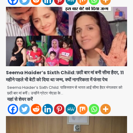
Seema Haider’s Sixth Child: छठी बार मां बनी सीमा हैदर, 11
महीने पहले भी बेटी को दिया था जन्म, क्यों नागरिकता में फंसा पेच
Seema Haider’s Sixth Child: पाकिस्तान से भारत आईं सीमा हैदर मंगलवार को
स्वतंत्रता दिवस पर फूलप्रूफ सुरक्षा को लेकर
छठी बार मां बनीं। उन्होंने ग्रेटर नोएडा के…
दिल्ली पुलिस मुख्यालय में मंथन
यहां से शेयर करें
Team JHJ
2
Petrol bomb attack on Shakib
Al Hasan’s house: शेख हसीना की
वर्चुअल प्रेस कॉन्फ्रेंस में जुड़ने पर भड़का