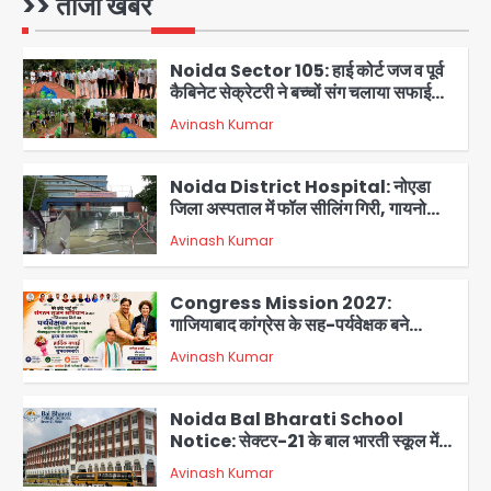
>> ताजा खबरें
अभियान, 160 किलो कूड़ा हटाया
Avinash Kumar
2
Noida District Hospital: नोएडा
जिला अस्पताल में फॉल सीलिंग गिरी, गायनो
OT गैलरी में बड़ा हादसा टला; मरीजों की सुरक्षा
Avinash Kumar
पर उठे सवाल
3
Congress Mission 2027:
गाजियाबाद कांग्रेस के सह-पर्यवेक्षक बने
सतेन्द्र शर्मा, गौतमबुद्धनगर नेताओं ने जताया
Avinash Kumar
आभार
4
Noida Bal Bharati School
Notice: सेक्टर-21 के बाल भारती स्कूल में
बिना खिड़की-वेंटिलेशन बेसमेंट में चल रही थी
Avinash Kumar
8वीं की क्लास, NCPCR की शिकायत पर
5
भेजा नोटिस
Assam Floods: सलमान खान का
‘आशियाना’ अभियान – 500 बाढ़रोधी घर,
220 तैयार; जुबीन गर्ग की विरासत और बॉलीवुड
Avinash Kumar