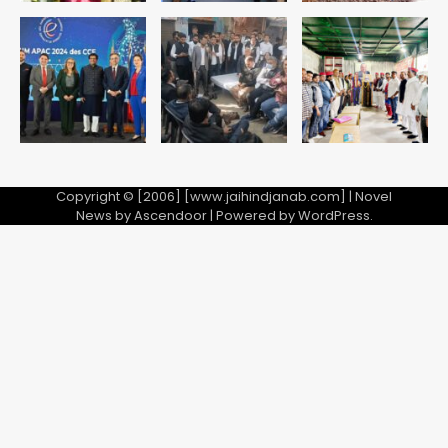
भेजा नोटिस
Copyright © [2006] [www.jaihindjanab.com] | Novel
News by
Ascendoor
| Powered by
WordPress
.