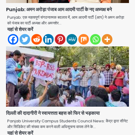
Punjab: अमन अरोड़ा पंजाब आम आदमी पार्टी के नए अध्यक्ष बने
Punjab: एक महत्वपूर्ण संगठनात्मक बदलाव में, आम आदमी पार्टी (आप) ने अमन अरोड़ा
को पंजाब का पार्टी अध्यक्ष और अमनशेर…
यहां से शेयर करें
Noida Sector 105: हाई कोर्ट जज व पूर्व
कैबिनेट सेक्रेटरी ने बच्चों संग चलाया सफाई
दिल्ली की दादागीरी ने स्वायत्तता बहस को फिर से भड़काया
अभियान, 160 किलो कूड़ा हटाया
Avinash Kumar
2
Panjab University Campus Students Council News: केंद्र द्वारा सीनेट
और सिंडिकेट की संख्या कम करने वाली अधिसूचना वापस लेने के…
यहां से शेयर करें
Noida District Hospital: नोएडा