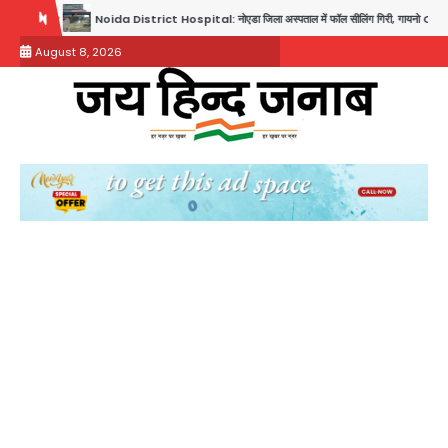
Skip
trict Hospital: नोएडा जिला अस्पताल में फॉल सीलिंग गिरी, गायनो OT गैलरी में बड़ा हादसा टला; मरीजों की सुर
to
August 8, 2026
content