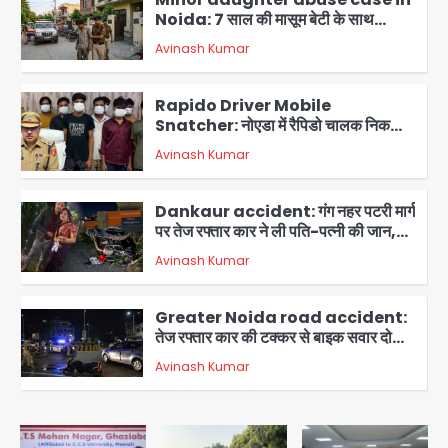
Noida: 7 साल की मासूम बेटी के साथ
अश्लील हरकत करने वाले पिता को मां ने रंगेहाथ
Avinash Kumar
पकड़ा, पुलिस ने किया गिरफ्तार
2
Rapido Driver Mobile
Snatcher: नोएडा में रैपिडो चालक निकला
मोबाइल स्नैचर गैंग का मास्टरमाइंड, जीरा-बॉल
Avinash Kumar
बेचने वालों को बेचता था चोरी के फोन; 8
3
गिरफ्तार, 98 मोबाइल और 450 पार्ट्स बरामद
Dankaur accident: गंग नहर पटरी मार्ग
पर तेज रफ्तार कार ने ली पति-पत्नी की जान,
गांव में मातम
Avinash Kumar
4
Greater Noida road accident:
तेज रफ्तार कार की टक्कर से बाइक सवार दो
युवकों की मौत, परिवारों में मातम
Avinash Kumar
5
Video call funeral: सोनीपत वृद्धाश्रम
में कपड़ा व्यापारी शिवचरण रामरत्न गुप्ता की मौत:
तीनों बेटियों ने वीडियो कॉल पर देखा अंतिम