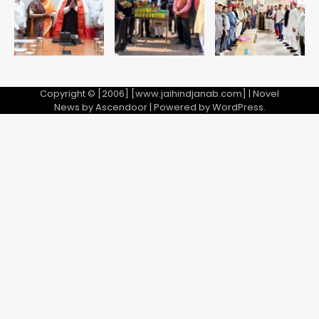
Copyright © [2006] [www.jaihindjanab.com] | Novel
News by
Ascendoor
| Powered by
WordPress
.