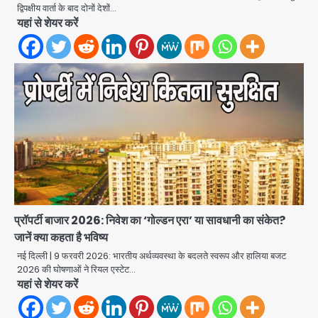
द्विपक्षीय वार्ता के बाद दोनों देशों…
यहां से शेयर करें
प्रॉपर्टी बाजार 2026: निवेश का ‘गोल्डन एरा’ या सावधानी का संकेत?
जानें क्या कहता है भविष्य
Minor daughter abuse case in
नई दिल्ली | 9 फरवरी 2026: भारतीय अर्थव्यवस्था के बदलते स्वरूप और हालिया बजट
Noida: 7 साल की मासूम बेटी के साथ
2026 की घोषणाओं ने रियल एस्टेट…
अश्लील हरकत करने वाले पिता को मां ने रंगेहाथ
यहां से शेयर करें
Avinash Kumar
पकड़ा, पुलिस ने किया गिरफ्तार
2