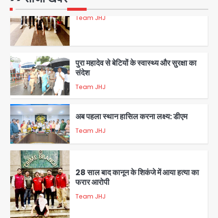
Team JHJ
5
पुरा महादेव से बेटियों के स्वास्थ्य और सुरक्षा का
संदेश
Team JHJ
1
अब पहला स्थान हासिल करना लक्ष्य: डीएम
Team JHJ
2
28 साल बाद कानून के शिकंजे में आया हत्या का
फरार आरोपी
Team JHJ
3