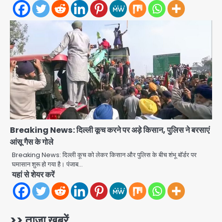
2
28 साल बाद कानून के शिकंजे में आया हत्या का
फरार आरोपी
Team JHJ
3
डबल मर्डर का मुख्य साजिशकर्ता क्राइम ब्रांच
Breaking News: दिल्ली कूच करने पर अड़े किसान, पुलिस ने बरसाएं
के हत्थे
आंसू गैस के गोले
Team JHJ
Breaking News: दिल्ली कूच को लेकर किसान और पुलिस के बीच शंभू बॉर्डर पर
घमासान शुरू हो गया है। पंजाब…
यहां से शेयर करें
4
रोहित चौधरी गैंग का कुख्यात बदमाश राजस्थान
>> ताजा खबरें
से गिरफ्तार