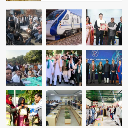
डबल मर्डर का मुख्य साजिशकर्ता क्राइम ब्रांच
के हत्थे
Team JHJ
4
रोहित चौधरी गैंग का कुख्यात बदमाश राजस्थान
से गिरफ्तार
Team JHJ
5
पुरा महादेव से बेटियों के स्वास्थ्य और सुरक्षा का
संदेश
Team JHJ