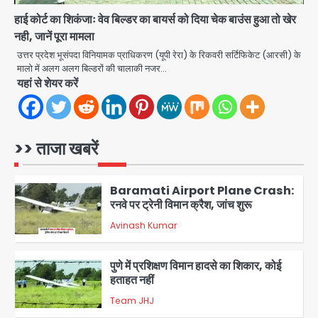
हाई कोर्ट का शिकंजाः वेव बिल्डर का बायर्स को दिया चेक बाउंस हुआ तो खेर
Taylor Swift: ट्रंप कैंपेन-व्हाइट हाउस
नही, जानें पूरा मामला
पोस्ट से हटाए गए गाने, जानें पूरा विवाद
उत्तर प्रदेश भूसंपदा विनियामक प्राधिकरण (यूपी रेरा) के रिकवरी सर्टिफिकेट (आरसी) के
Avinash Kumar
मालो में अलग अलग बिल्डरों की चालाकी नजर…
5
यहां से शेयर करें
Air India Phuket Delhi flight:
कैप्टन का डोप टेस्ट पॉजिटिव, 17 घायल;
DGCA जांच जारी
Avinash Kumar
>> ताजा खबरें
1
Baramati Airport Plane Crash:
रनवे पर ट्रेनी विमान क्रैश, जांच शुरू
Avinash Kumar
2
पुणे में प्रशिक्षण विमान हादसे का शिकार, कोई
हताहत नहीं
Team JHJ
3