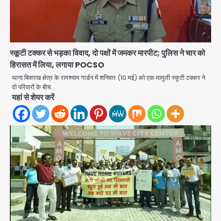
स्कूटी टक्कर से भड़का विवाद, दो पक्षों में जमकर मारपीट; पुलिस ने चार को
हिरासत में लिया, लगाया POCSO
थाना बिसरख क्षेत्र के रामश्याम गार्डन में शनिवार (10 मई) को एक मामूली स्कूटी टक्कर ने
Baramati Airport Plane Crash:
दो परिवारों के बीच…
रनवे पर ट्रेनी विमान क्रैश, जांच शुरू
यहां से शेयर करें
Avinash Kumar
2
पुणे में प्रशिक्षण विमान हादसे का शिकार, कोई
हताहत नहीं
Team JHJ
3
Greater Noida Gas
Connection Fraud: बुजुर्ग से वीडियो
कॉल पर 9.77 लाख की साइबर फ्रॉड
Avinash Kumar
4