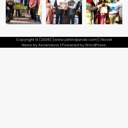
Team JHJ
2
28 साल बाद कानून के शिकंजे में आया हत्या का
फरार आरोपी
Copyright © [2006] [www.jaihindjanab.com] | Novel
Team JHJ
News by
Ascendoor
| Powered by
WordPress
.
3
डबल मर्डर का मुख्य साजिशकर्ता क्राइम ब्रांच
के हत्थे
Team JHJ
4