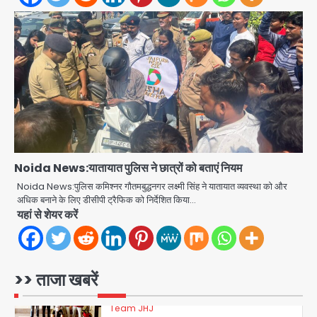
28 साल बाद कानून के शिकंजे में आया हत्या का
फरार आरोपी
Team JHJ
3
डबल मर्डर का मुख्य साजिशकर्ता क्राइम ब्रांच
के हत्थे
Noida News:यातायात पुलिस ने छात्रों को बताएं नियम
Team JHJ
Noida News:पुलिस कमिश्नर गौतमबुद्धनगर लक्ष्मी सिंह ने यातायात व्यवस्था को और
अधिक बनाने के लिए डीसीपी ट्रैफिक को निर्देशित किया…
4
यहां से शेयर करें
रोहित चौधरी गैंग का कुख्यात बदमाश राजस्थान
>> ताजा खबरें
से गिरफ्तार
Team JHJ