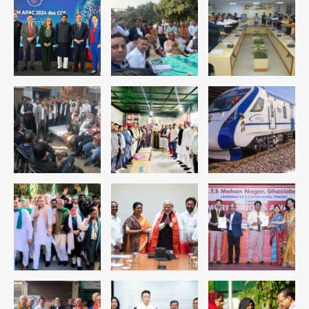
डबल मर्डर का मुख्य साजिशकर्ता क्राइम ब्रांच
के हत्थे
Team JHJ
4
रोहित चौधरी गैंग का कुख्यात बदमाश राजस्थान
से गिरफ्तार
Team JHJ
5
पुरा महादेव से बेटियों के स्वास्थ्य और सुरक्षा का
संदेश
Team JHJ
1
अब पहला स्थान हासिल करना लक्ष्य: डीएम