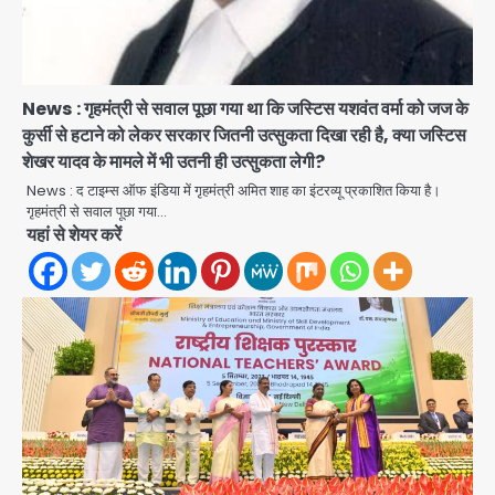
News : गृहमंत्री से सवाल पूछा गया था कि जस्टिस यशवंत वर्मा को जज के
कुर्सी से हटाने को लेकर सरकार जितनी उत्सुकता दिखा रही है, क्या जस्टिस
शेखर यादव के मामले में भी उतनी ही उत्सुकता लेगी?
News : द टाइम्स ऑफ इंडिया में गृहमंत्री अमित शाह का इंटरव्यू प्रकाशित किया है।
गृहमंत्री से सवाल पूछा गया…
Türkiye-Pakistan: मक्का में सऊदी,
यहां से शेयर करें
तुर्की और पाकिस्तान का साझा रक्षा समझौता,
जानें इसके मायने
Avinash Kumar
2
Greater Noida (Badalpur):
सरिया लदा कैंटर अनियंत्रित होकर घुसा
किराना दुकान में , ड्राइवर की मौत
Avinash Kumar
3
DC Movie Review: लोकेश कनगराज की
एक्टिंग डेब्यू फिल्म विजुअली स्ट्राइकिंग लेकिन