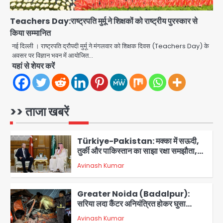
स्क्रीनप्ले में कमजोर, लेकिन कहानी अधूरी रह
Avinash Kumar
4
गई, 3 स्टार रेटिंग
Teachers Day:राष्ट्रपति मुर्मू ने शिक्षकों को राष्ट्रीय पुरस्कार से
किया सम्मानित
Ranchi News: AISA अध्यक्ष नेहा बोरा
पर स्याही फेंकने का आरोप, ABVP
नई दिल्ली । राष्ट्रपति द्रौपदी मुर्मू ने मंगलवार को शिक्षक दिवस (Teachers Day) के
कार्यकर्ताओं पर एक्शन; हेमंत सोरेन ने दी
अवसर पर विज्ञान भवन में आयोजित…
Avinash Kumar
प्रतिक्रिया
5
यहां से शेयर करें
Noida Authority: कर्तव्यनिष्ठा की
मिसाल, मूसलाधार बारिश के बीच नोएडा
प्राधिकरण ने संभाला मोर्चा, सेक्टर 105
>> ताजा खबरें
Avinash Kumar
आरडब्ल्यूए ने जताया आभार
1
Türkiye-Pakistan: मक्का में सऊदी,
तुर्की और पाकिस्तान का साझा रक्षा समझौता,
जानें इसके मायने
Avinash Kumar
2
Greater Noida (Badalpur):
सरिया लदा कैंटर अनियंत्रित होकर घुसा
किराना दुकान में , ड्राइवर की मौत
Avinash Kumar