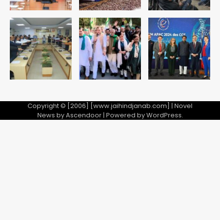
Second Monday of Sawan: सावन
के दूसरे सोमवार पर शिवालयों में आस्था का
सैलाब
Avinash Kumar
5
Copyright © [2006] [www.jaihindjanab.com] | Novel
News by
Ascendoor
| Powered by
WordPress
.