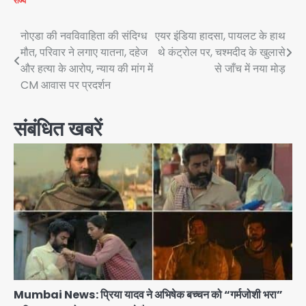
राज्य
Post
नोएडा की नवविवाहिता की संदिग्ध
एयर इंडिया हादसा, पायलट के हाथ
मौत, परिवार ने लगाए यातना, दहेज
थे कंट्रोल पर, चश्मदीद के खुलासे
navigation
और हत्या के आरोप, न्याय की मांग में
से जाँच में नया मोड़
CM आवास पर प्रदर्शन
संबंधित खबरें
Mumbai News: प्रिया यादव ने अभिषेक बच्चन को “गर्मजोशी भरा”