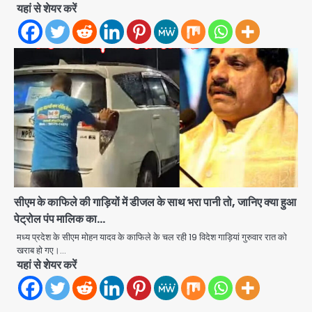
Kerala YouTuber: केरलम में विवादित
यहां से शेयर करें
बयान देने वाला यूट्यूबर टीजी मोहनदास
गिरफ्तार, डिजिटल डिवाइस जब्त; जंतर-मंतर
jai hind janab
2
प्रदर्शनकारियों पर की थी आपत्तिजनक टिप्पणी
Greater Noida Crime: पुलिस वालों ने
GST कंसल्टेंट को एनकाउंटर की धमकी देकर
वसूले ₹29 लाख, मामले में FIR दर्ज
jai hind janab
3
JPSC-JSSC exam scam: अनशन
पर बैठे देवेंद्रनाथ महतो का छात्रों ने कंधों पर
निकाला विधानसभा घेराव मार्च
jai hind janab
4
सीएम के काफिले की गाड़ियों में डीजल के साथ भरा पानी तो, जानिए क्या हुआ
पेट्रोल पंप मालिक का…
Second Monday of Sawan: सावन
के दूसरे सोमवार पर शिवालयों में आस्था का
मध्य प्रदेश के सीएम मोहन यादव के काफिले के चल रही 19 विदेश गाड़ियां गुरुवार रात को
सैलाब
खराब हो गए।…
Avinash Kumar
5
यहां से शेयर करें
Noida News: नोएडा के 350 किसानों के
लिए बड़ी खुशखबरी