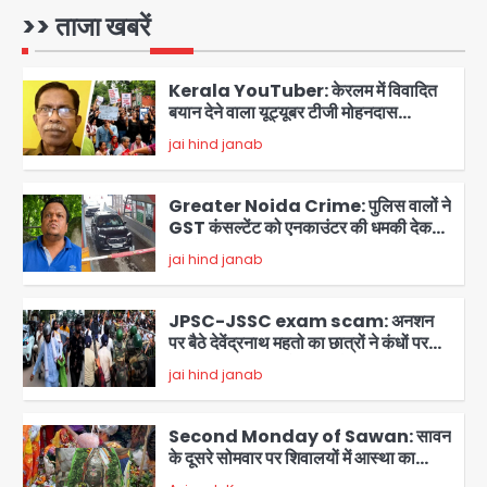
>> ताजा खबरें
jai hind janab
1
Kerala YouTuber: केरलम में विवादित
बयान देने वाला यूट्यूबर टीजी मोहनदास
गिरफ्तार, डिजिटल डिवाइस जब्त; जंतर-मंतर
jai hind janab
2
प्रदर्शनकारियों पर की थी आपत्तिजनक टिप्पणी
Greater Noida Crime: पुलिस वालों ने
GST कंसल्टेंट को एनकाउंटर की धमकी देकर
वसूले ₹29 लाख, मामले में FIR दर्ज
jai hind janab
3
JPSC-JSSC exam scam: अनशन
पर बैठे देवेंद्रनाथ महतो का छात्रों ने कंधों पर
निकाला विधानसभा घेराव मार्च
jai hind janab
4
Second Monday of Sawan: सावन
के दूसरे सोमवार पर शिवालयों में आस्था का
सैलाब