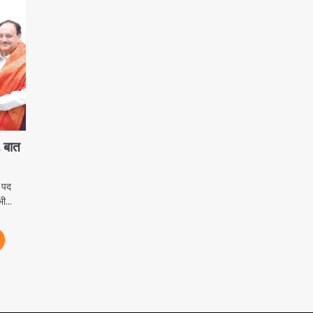
 बात
 पद
 भी…