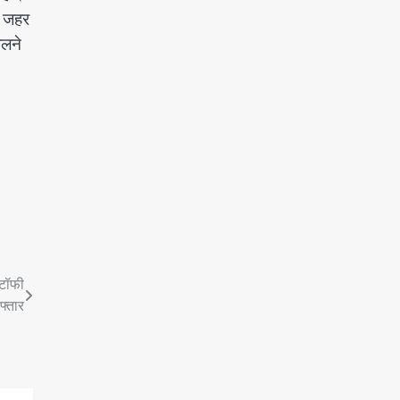
र जहर
ालने
 टॉफी
फ्तार