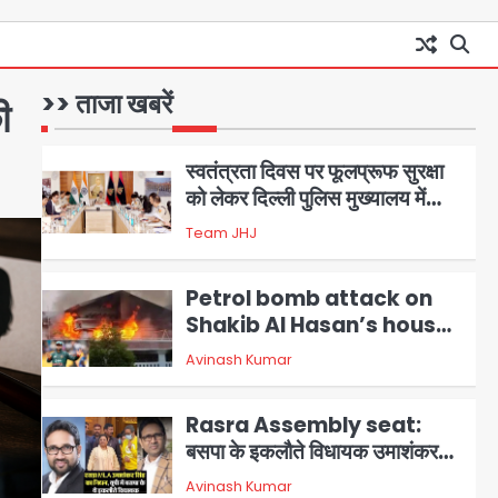
नागरिक सेंट्रल जिला पुलिस के हत्थे
Team JHJ
चढ़े
1
स्वतंत्रता दिवस पर फूलप्रूफ सुरक्षा
>> ताजा खबरें
ी
को लेकर दिल्ली पुलिस मुख्यालय में
मंथन
2
Team JHJ
Petrol bomb attack on
Shakib Al Hasan’s house:
शेख हसीना की वर्चुअल प्रेस कॉन्फ्रेंस
Avinash Kumar
3
में जुड़ने पर भड़का गुस्सा, शाकिब अल
हसन के मगुरा स्थित घर पर पेट्रोल बम
Rasra Assembly seat:
से हमला
बसपा के इकलौते विधायक उमाशंकर
सिंह का निधन, दो साल से कैंसर से जूझ
Avinash Kumar
4
रहे थे
डीएम अस्मिता लाल ने गोद में उठाकर
दिया अपनत्व का सहारा