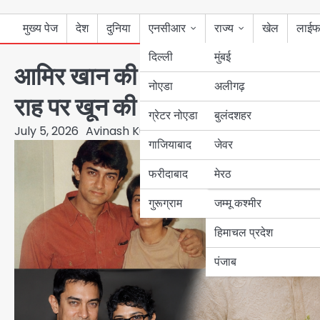
मुख्य पेज
देश
दुनिया
एनसीआर
राज्य
खेल
लाईफ
दिल्ली
मुंबई
आमिर खान की तीसरी शादी, अमन-चैन 
नोएडा
उत्तर प्रदेश
अलीगढ़
राह पर खून की नदियां क्यों?
ग्रेटर नोएडा
बुलंदशहर
बिहार
July 5, 2026
Avinash Kumar
गाजियाबाद
जेवर
पंजाब
फरीदाबाद
मेरठ
हरियाणा
गुरूग्राम
जम्मू कश्मीर
हिमाचल प्रदेश
पंजाब