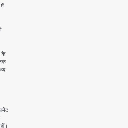
ें
ी
 के
ातक
थ्य
जमेंट
ो
नहीं।