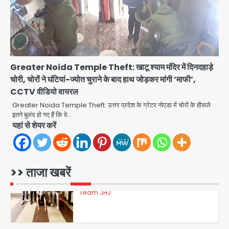
डबल मर्डर का मुख्य साजिशकर्ता क्राइम ब्रांच
के हत्थे
Team JHJ
Greater Noida Temple Theft: खाटू श्याम मंदिर में दिनदहाड़े
चोरी, चोरों ने घंटियां-ज्योत चुराने के बाद हाथ जोड़कर मांगी ‘माफी’,
4
CCTV वीडियो वायरल
Greater Noida Temple Theft: उत्तर प्रदेश के ग्रेटर नोएडा में चोरों के हौसले
इतने बुलंद हो गए हैं कि वे…
रोहित चौधरी गैंग का कुख्यात बदमाश राजस्थान
यहां से शेयर करें
से गिरफ्तार
Team JHJ
>> ताजा खबरें
5
पुरा महादेव से बेटियों के स्वास्थ्य और सुरक्षा का
संदेश
Team JHJ
1