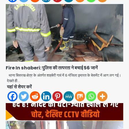
अब पहला स्थान हासिल करना लक्ष्य: डीएम
Fire In shaberi: पुलिस की तत्परता ने बचाई 56 जानें
Team JHJ
थाना बिसरख क्षेत्र के अंतर्गत शाहबेरी गावं में 6 मंजिला इमारत के बेसमेंट में आग लग गई।
2
देखते ही…
यहां से शेयर करें
28 साल बाद कानून के शिकंजे में आया हत्या का
फरार आरोपी
Team JHJ
3