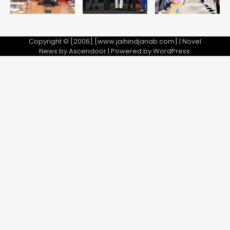
Team JHJ
3
Copyright © [2006] [www.jaihindjanab.com] | Novel
News by
Ascendoor
| Powered by
WordPress
.
डबल मर्डर का मुख्य साजिशकर्ता क्राइम ब्रांच
के हत्थे
Team JHJ
4
रोहित चौधरी गैंग का कुख्यात बदमाश राजस्थान
से गिरफ्तार
Team JHJ
5