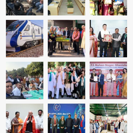
रोहित चौधरी गैंग का कुख्यात बदमाश राजस्थान
से गिरफ्तार
Team JHJ
5
पुरा महादेव से बेटियों के स्वास्थ्य और सुरक्षा का
संदेश
Team JHJ
1
अब पहला स्थान हासिल करना लक्ष्य: डीएम
Team JHJ
2
28 साल बाद कानून के शिकंजे में आया हत्या का
फरार आरोपी