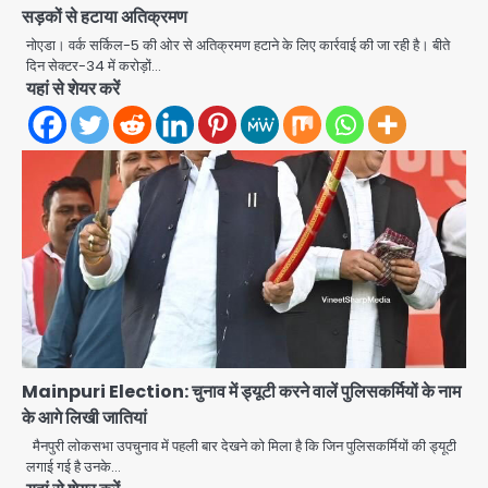
सड़कों से हटाया अतिक्रमण
नोएडा। वर्क सर्किल-5 की ओर से अतिक्रमण हटाने के लिए कार्रवाई की जा रही है। बीते
दिन सेक्टर-34 में करोड़ों…
Noida Authority: कर्तव्यनिष्ठा की
यहां से शेयर करें
मिसाल, मूसलाधार बारिश के बीच नोएडा
प्राधिकरण ने संभाला मोर्चा, सेक्टर 105
Avinash Kumar
आरडब्ल्यूए ने जताया आभार
2
Türkiye-Pakistan: मक्का में सऊदी,
तुर्की और पाकिस्तान का साझा रक्षा समझौता,
जानें इसके मायने
Avinash Kumar
3
Greater Noida (Badalpur):
सरिया लदा कैंटर अनियंत्रित होकर घुसा
किराना दुकान में , ड्राइवर की मौत
Avinash Kumar
4
Mainpuri Election: चुनाव में ड्यूटी करने वालें पुलिसकर्मियों के नाम
के आगे लिखी जातियां
DC Movie Review: लोकेश कनगराज की
एक्टिंग डेब्यू फिल्म विजुअली स्ट्राइकिंग लेकिन
मैनपुरी लोकसभा उपचुनाव में पहली बार देखने को मिला है कि जिन पुलिसकर्मियों की ड्यूटी
स्क्रीनप्ले में कमजोर, लेकिन कहानी अधूरी रह
लगाई गई है उनके…
Avinash Kumar
5