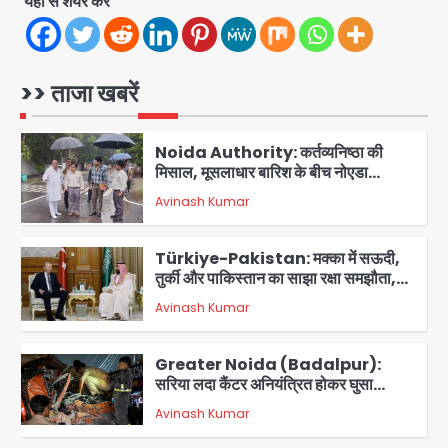
गई, 3 स्टार रेटिंग
यहां से शेयर करें
Felix Hospital Noida: फेलिक्स
हॉस्पिटल और नोएडा लोक मंच की पहल, अब
सिर्फ 30 रुपये में मिलेगी 24 घंटे ऑनलाइन
>> ताजा खबरें
Avinash Kumar
1
डॉक्टर परामर्श सुविधा
Noida Authority: कर्तव्यनिष्ठा की
मिसाल, मूसलाधार बारिश के बीच नोएडा
प्राधिकरण ने संभाला मोर्चा, सेक्टर 105
Avinash Kumar
आरडब्ल्यूए ने जताया आभार
2
Türkiye-Pakistan: मक्का में सऊदी,
तुर्की और पाकिस्तान का साझा रक्षा समझौता,
जानें इसके मायने
Avinash Kumar
3
Greater Noida (Badalpur):
सरिया लदा कैंटर अनियंत्रित होकर घुसा
किराना दुकान में , ड्राइवर की मौत
Avinash Kumar
4