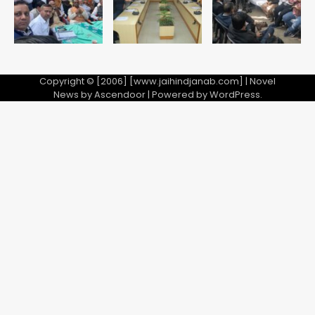
28 साल बाद कानून के शिकंजे में आया हत्या का
फरार आरोपी
Team JHJ
Copyright © [2006] [www.jaihindjanab.com] | Novel
5
News by
Ascendoor
| Powered by
WordPress
.