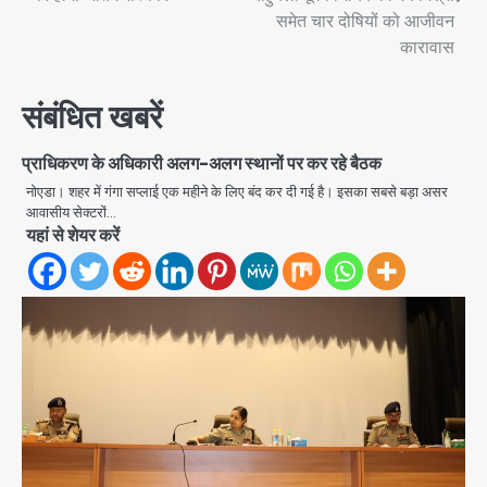
समेत चार दोषियों को आजीवन
कारावास
संबंधित खबरें
प्राधिकरण के अधिकारी अलग-अलग स्थानों पर कर रहे बैठक
नोएडा। शहर में गंगा सप्लाई एक महीने के लिए बंद कर दी गई है। इसका सबसे बड़ा असर
आवासीय सेक्टरों…
यहां से शेयर करें
Trump’s Dual Crisis: ईरान युद्ध से
नहीं मिल रहा एग्ज़िट रास्ता, जन्मसिद्ध नागरिकता
पर सुप्रीम कोर्ट को दी फिर चुनौती
Avinash Kumar
2