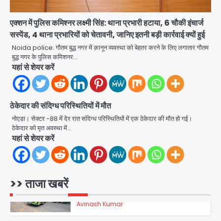
पुरा महादेव से बेटियों के स्वास्थ्य और सुरक्षा का
संदेश
एक्शन में पुलिस कमिश्नर लक्ष्मी सिंह: थाना प्रभारी हटाया, 6 चौकी इंचार्ज
Team JHJ
सस्पेंड, 4 थाना प्रभारियों को चेतावनी, जानिए इतनी बड़ी कार्रवाई क्यों हुई
3
Noida police: गौतम बुद्ध नगर में क़ानून व्यवस्था को बेहतर करने के लिए लगातार गौतम
अब पहला स्थान हासिल करना लक्ष्य: डीएम
बुद्ध नगर के पुलिस कमिशनर…
यहां से शेयर करें
Team JHJ
4
ठेकेदार की संदिग्ध परिस्थितियों में मौत
28 साल बाद कानून के शिकंजे में आया हत्या का
नोएडा। सेक्टर -88 में देर रात संदिग्ध परिस्थितियों में एक ठेकेदार की मौत हो गई।
फरार आरोपी
ठेकेदार को मृत अवस्था में…
यहां से शेयर करें
Team JHJ
5
Thailand school shooting:
>> ताजा खबरें
थाईलैंड में स्कूल में गोलीबारी, छात्र ने खोली
फायर, दो की मौत, कई घायल
Avinash Kumar
1