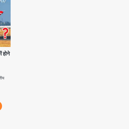
 होने
तीय