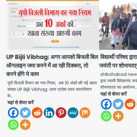
UP Bijli Vibhag: अगर आपको बिजली बिल
विद्यार्थी परिषद द्व
ऑनलाइन जमा करने में आ रही दिक्कत, तो
जयंती पर शोभायात्
करने होंगे ये काम
shikohabad news : अ
द्वारा स्वामी विवेकानंद 
यूपी ब‍िजली व‍िभाग का नया न‍ियम, अब 10 अंकों की नई खाता
शोभायात्रा का आयोजन
संख्‍या UP Bijli Vibhag: उत्तर प्रदेश पावर कारपोरेशन
यहां से शेयर करें
के…
यहां से शेयर करें