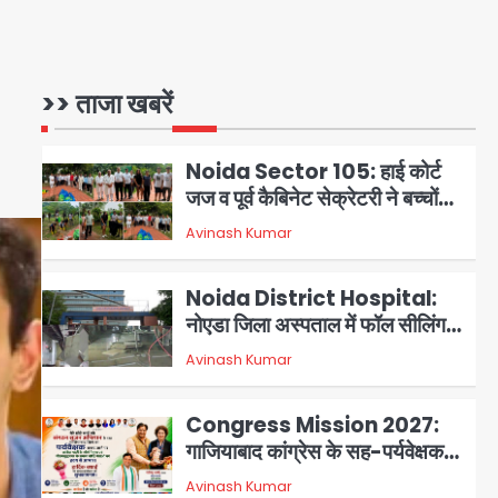
का ‘आशियाना’ अभियान – 500
बाढ़रोधी घर, 220 तैयार; जुबीन गर्ग की
Avinash Kumar
1
विरासत और बॉलीवुड सितारों का जमीनी
सहयोग
>> ताजा खबरें
Noida Sector 105: हाई कोर्ट
जज व पूर्व कैबिनेट सेक्रेटरी ने बच्चों
संग चलाया सफाई अभियान, 160
Avinash Kumar
2
किलो कूड़ा हटाया
Noida District Hospital:
नोएडा जिला अस्पताल में फॉल सीलिंग
गिरी, गायनो OT गैलरी में बड़ा हादसा
Avinash Kumar
3
टला; मरीजों की सुरक्षा पर उठे सवाल
Congress Mission 2027:
गाजियाबाद कांग्रेस के सह-पर्यवेक्षक
बने सतेन्द्र शर्मा, गौतमबुद्धनगर नेताओं
Avinash Kumar
4
ने जताया आभार
Noida Bal Bharati School