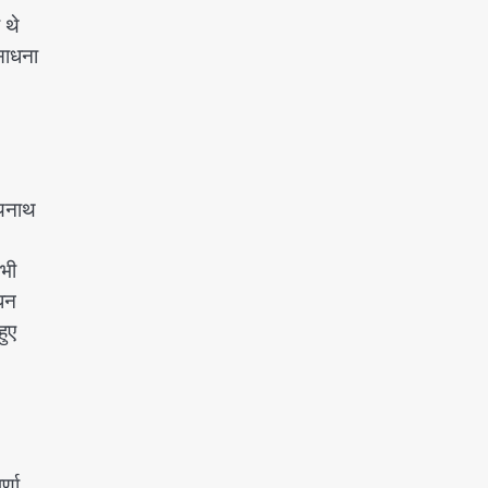
 थे
साधना
्यनाथ
 भी
िधन
हुए
्णा