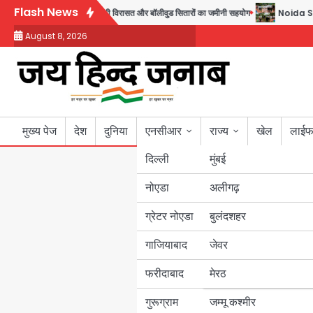
Skip
Flash News
; जुबीन गर्ग की विरासत और बॉलीवुड सितारों का जमीनी सहयोग
Noida Sector 105: हाई को
to
August 8, 2026
content
मुख्य पेज
देश
दुनिया
एनसीआर
राज्य
खेल
लाईफ
दिल्ली
मुंबई
नोएडा
उत्तर प्रदेश
अलीगढ़
ग्रेटर नोएडा
बुलंदशहर
बिहार
गाजियाबाद
जेवर
पंजाब
फरीदाबाद
मेरठ
हरियाणा
गुरूग्राम
जम्मू कश्मीर