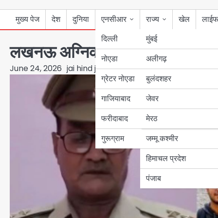
मुख्य पेज
देश
दुनिया
एनसीआर
राज्य
खेल
लाईफ
दिल्ली
मुंबई
लखनऊ अग्निकांड: 15 मौतें, सेफ्टी ल
नोएडा
उत्तर प्रदेश
अलीगढ़
June 24, 2026
jai hind janab
ग्रेटर नोएडा
बुलंदशहर
बिहार
गाजियाबाद
जेवर
पंजाब
फरीदाबाद
मेरठ
हरियाणा
गुरूग्राम
जम्मू कश्मीर
हिमाचल प्रदेश
पंजाब