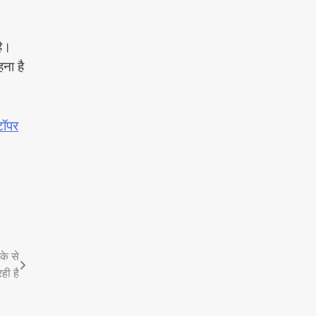
है।
ना है
टॉपर
के से
रही है