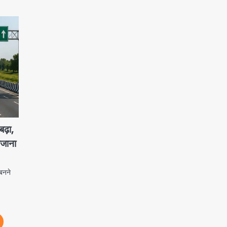
ढ़ा,
ोजाना
बनने