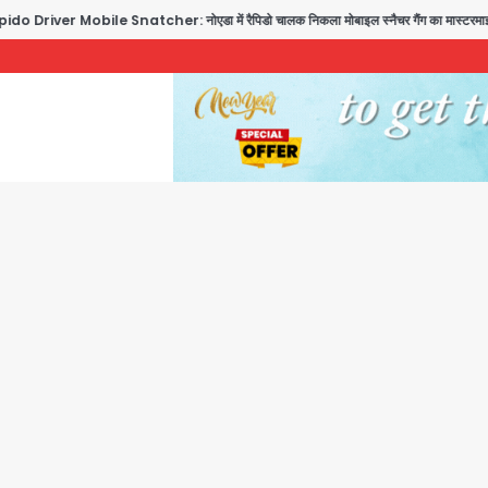
ile Snatcher: नोएडा में रैपिडो चालक निकला मोबाइल स्नैचर गैंग का मास्टरमाइंड, जीरा-बॉल बेचने