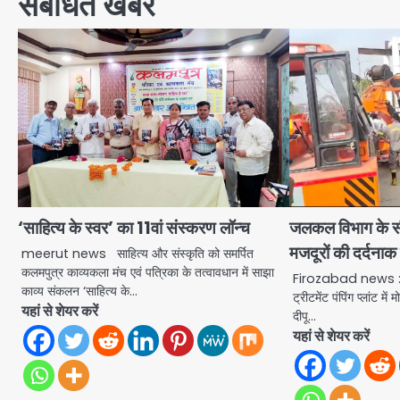
संबंधित खबरें
‘साहित्य के स्वर’ का 11वां संस्करण लॉन्च
जलकल विभाग के सीवर
मजदूरों की दर्दन
meerut news साहित्य और संस्कृति को समर्पित
कलमपुत्र काव्यकला मंच एवं पत्रिका के तत्वावधान में साझा
Firozabad news : न
काव्य संकलन ‘साहित्य के…
ट्रीटमेंट पंपिंग प्लांट म
यहां से शेयर करें
दीपू…
यहां से शेयर करें