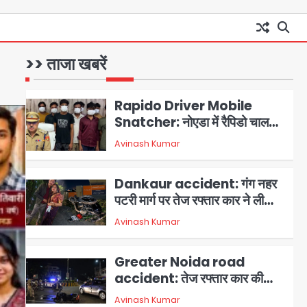
case in Noida: 7 साल की मासूम
बेटी के साथ अश्लील हरकत करने वाले
Avinash Kumar
1
पिता को मां ने रंगेहाथ पकड़ा, पुलिस ने
किया गिरफ्तार
>> ताजा खबरें
Rapido Driver Mobile
Snatcher: नोएडा में रैपिडो चालक
निकला मोबाइल स्नैचर गैंग का
Avinash Kumar
2
मास्टरमाइंड, जीरा-बॉल बेचने वालों को
बेचता था चोरी के फोन; 8 गिरफ्तार,
Dankaur accident: गंग नहर
98 मोबाइल और 450 पार्ट्स बरामद
पटरी मार्ग पर तेज रफ्तार कार ने ली
पति-पत्नी की जान, गांव में मातम
Avinash Kumar
3
Greater Noida road
accident: तेज रफ्तार कार की
टक्कर से बाइक सवार दो युवकों की
Avinash Kumar
4
मौत, परिवारों में मातम
Iljin fire accident: इलजिन