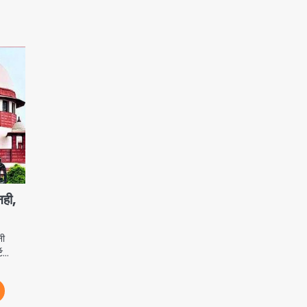
नही,
नी
्ट…