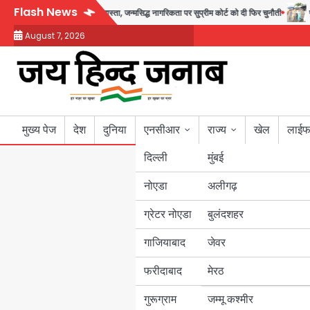
Skip
Flash News
नहीं मिल रहा एग्ज़िट रास्ता, जन्मसिद्ध नागरिकता पर सुप्रीम कोर्ट को दी फिर चुनौती
पुरा महादे
to
August 7, 2026
content
मुख्य पेज
देश
दुनिया
एनसीआर
राज्य
खेल
लाईफ
दिल्ली
मुंबई
नोएडा
उत्तर प्रदेश
अलीगढ़
ग्रेटर नोएडा
बुलंदशहर
बिहार
गाजियाबाद
जेवर
पंजाब
फरीदाबाद
मेरठ
हरियाणा
गुरूग्राम
जम्मू कश्मीर