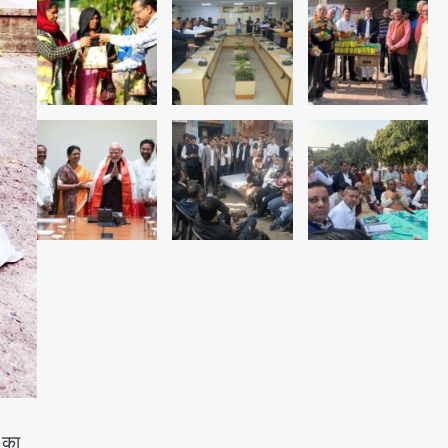
अब पहला स्थान हासिल करना लक्ष्य:
डीएम
Team JHJ
3
28 साल बाद कानून के शिकंजे में आया
हत्या का फरार आरोपी
Team JHJ
4
डबल मर्डर का मुख्य साजिशकर्ता
क्राइम ब्रांच के हत्थे
Team JHJ
5
 का