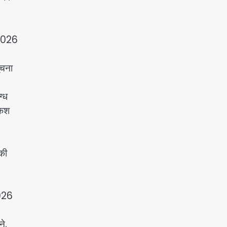
/2026
ूचना
ग्ध
केश
की
2026
े,