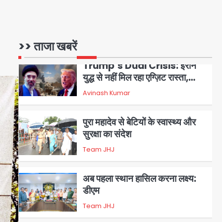
Trump’s Dual Crisis: ईरान
युद्ध से नहीं मिल रहा एग्ज़िट रास्ता,
जन्मसिद्ध नागरिकता पर सुप्रीम कोर्ट
Avinash Kumar
1
>> ताजा खबरें
को दी फिर चुनौती
पुरा महादेव से बेटियों के स्वास्थ्य और
सुरक्षा का संदेश
Team JHJ
2
अब पहला स्थान हासिल करना लक्ष्य:
डीएम
Team JHJ
3
28 साल बाद कानून के शिकंजे में आया
हत्या का फरार आरोपी
Team JHJ