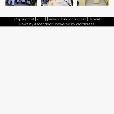
Copyright © [2006] [www.jaihindjanab.com] | Novel
News by
Ascendoor
| Powered by
WordPress
.