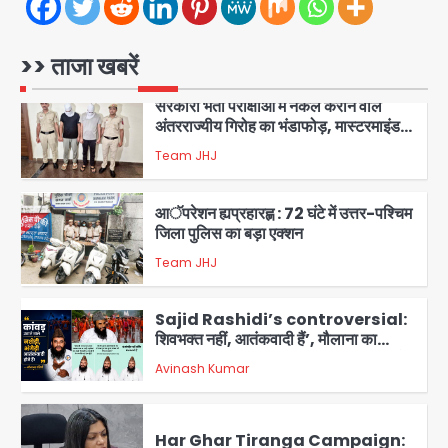
सरकारी भर्ती परीक्षाओं में नकल कराने वाले
अंतरराज्यीय गिरोह का भंडाफोड़, मास्टरमाइंड
समेत 7 गिरफ्तार
Team JHJ
>> ताजा खबरें
3
आॅपरेशन ह्यप्रहारह्ण : 72 घंटे में उत्तर-पश्चिम
जिला पुलिस का बड़ा एक्शन
Team JHJ
4
Sajid Rashidi’s controversial:
शिवभक्त नहीं, आतंकवादी हैं’, मौलाना का
कांवड़ियों पर विवादित बयान, BJP विधायक ने
Avinash Kumar
कराई FIR, NSA की मांग
5
Har Ghar Tiranga Campaign:
गौतमबुद्धनगर में 9 से 17 अगस्त तक चलेगा जन-
जागरूकता महाअभियान, डीएम ने की समीक्षा
Avinash Kumar
बैठक
1