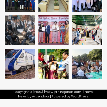
Copyright © [2006] [www.jaihindjanab.com] | Novel
News by
Ascendoor
| Powered by
WordPress
.