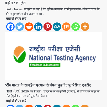
जिला पुलिस का बड़ा एक्शन
माहौल : कांग्रेस
Delhi News: कांग्रेस ने कहा है कि पूर्व प्रधानमंत्री मनमोहन सिंह के अंतिम संस्कार के
Team JHJ
दौरान कुप्रबंधन और असम्मान का…
4
यहां से शेयर करें
Sajid Rashidi’s controversial:
शिवभक्त नहीं, आतंकवादी हैं’, मौलाना का
कांवड़ियों पर विवादित बयान, BJP विधायक ने
Avinash Kumar
कराई FIR, NSA की मांग
5
Har Ghar Tiranga Campaign:
गौतमबुद्धनगर में 9 से 17 अगस्त तक चलेगा जन-
जागरूकता महाअभियान, डीएम ने की समीक्षा
Avinash Kumar
बैठक
1
एंटी-बर्गलरी सेल की बड़ी कामयाबी, चोरी के
‘टीम भारत’ के सामूहिक प्रयास से संपन्न हुई नीट पुनर्परीक्षा: एनटीए
माल की खरीद-फरोख्त करने वाले गिरोह का
भंडाफोड़
NEET (UG) 2026: नई दिल्ली। राष्ट्रीय परीक्षा एजेंसी (एनटीए) ने रविवार को कहा कि
Team JHJ
नीट (यूजी) 2026 की पुनर्परीक्षा केवल…
2
यहां से शेयर करें