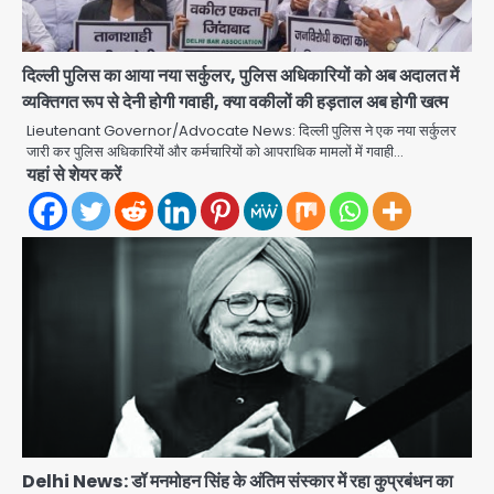
दिल्ली पुलिस का आया नया सर्कुलर, पुलिस अधिकारियों को अब अदालत में
व्यक्तिगत रूप से देनी होगी गवाही, क्या वकीलों की हड़ताल अब होगी खत्म
Lieutenant Governor/Advocate News: दिल्ली पुलिस ने एक नया सर्कुलर
जारी कर पुलिस अधिकारियों और कर्मचारियों को आपराधिक मामलों में गवाही…
यहां से शेयर करें
एंटी-बर्गलरी सेल की बड़ी कामयाबी, चोरी के
माल की खरीद-फरोख्त करने वाले गिरोह का
भंडाफोड़
Team JHJ
2
सरकारी भर्ती परीक्षाओं में नकल कराने वाले
अंतरराज्यीय गिरोह का भंडाफोड़, मास्टरमाइंड
समेत 7 गिरफ्तार
Team JHJ
3
Delhi News: डॉ मनमोहन सिंह के अंतिम संस्कार में रहा कुप्रबंधन का
आॅपरेशन ह्यप्रहारह्ण : 72 घंटे में उत्तर-पश्चिम