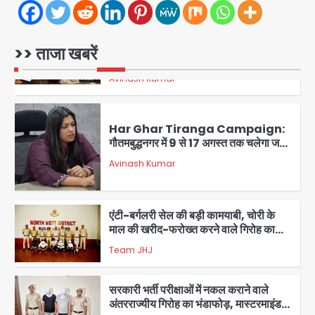
Team JHJ
5
UPI fee dispute: आम लोगों की जेब नहीं,
>> ताजा खबरें
मर्चेंट्स पर बोझ, पर पर्दे के पीछे ट्रंप का दबाव?
Avinash Kumar
1
Har Ghar Tiranga Campaign:
गौतमबुद्धनगर में 9 से 17 अगस्त तक चलेगा जन-
जागरूकता महाअभियान, डीएम ने की समीक्षा
Avinash Kumar
बैठक
2
एंटी-बर्गलरी सेल की बड़ी कामयाबी, चोरी के
माल की खरीद-फरोख्त करने वाले गिरोह का
भंडाफोड़
Team JHJ
3
सरकारी भर्ती परीक्षाओं में नकल कराने वाले
अंतरराज्यीय गिरोह का भंडाफोड़, मास्टरमाइंड