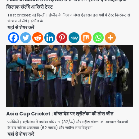
खिलाफ खेलेंगे आखिरी टेस्ट
Test cricket: नई दिल्ली। इंग्लैंड के गेंदबाज जेम्स एंडरसन इस गर्मी में टेस्ट क्रिकेट से
Har Ghar Tiranga Campaign:
संन्यास ले लेंगे। इंग्लैंड के…
गौतमबुद्धनगर में 9 से 17 अगस्त तक चलेगा जन-
यहां से शेयर करें
जागरूकता महाअभियान, डीएम ने की समीक्षा
Avinash Kumar
बैठक
2
एंटी-बर्गलरी सेल की बड़ी कामयाबी, चोरी के
माल की खरीद-फरोख्त करने वाले गिरोह का
भंडाफोड़
Team JHJ
3
सरकारी भर्ती परीक्षाओं में नकल कराने वाले
अंतरराज्यीय गिरोह का भंडाफोड़, मास्टरमाइंड
समेत 7 गिरफ्तार
Team JHJ
Asia Cup Cricket : बांग्लादेश पर श्रीलंका की ठोस जीत
4
पालेकेले। श्रीलंका ने मथीशा पथिराना (32/4) और महीश तीक्षणा की शानदार गेंदबाजी
आॅपरेशन ह्यप्रहारह्ण : 72 घंटे में उत्तर-पश्चिम
के बाद चरिता असलंका (62 नाबाद) और सदीरा समरविक्रमा…
जिला पुलिस का बड़ा एक्शन
यहां से शेयर करें