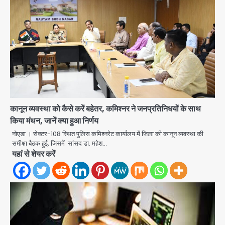
कानून व्यवस्था को कैसे करें बहेतर, कमिश्नर ने जनप्रतिनिधयों के साथ
किया मंथन, जानें क्या हुआ निर्णय
नोएडा । सेक्टर-108 स्थित पुलिस कमिश्नरेट कार्यालय में जिला की कानून व्यवस्था की
Rahul Gandhi Prayagraj Visit:
समीक्षा बैठक हुई, जिसमें सांसद डा. महेश…
राहुल गांधी प्रयागराज पहुंचे, साथ में प्रियंका की
यहां से शेयर करें
बेटी मिराया; केपी ग्राउंड में छात्रों से संवाद,
Avinash Kumar
2
सिर्फ 5 हजार मौजूद
Atiq Ahmed : अबान के जनाजे में उमड़ी
भीड़, तोड़ी बैरिकेडिंग; लखनऊ जेल से लखनऊ
पहुंचा उमर
jai hind janab