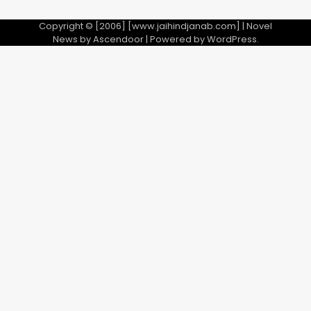
Copyright © [2006] [www.jaihindjanab.com] | Novel
News by
Ascendoor
| Powered by
WordPress
.