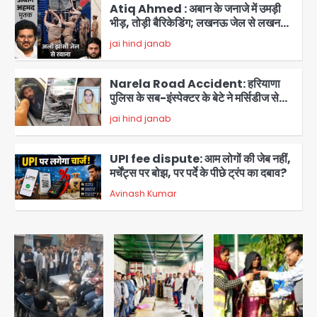
Atiq Ahmed : अबान के जनाजे में उमड़ी
भीड़, तोड़ी बैरिकेडिंग; लखनऊ जेल से लखनऊ
पहुंचा उमर
jai hind janab
3
Narela Road Accident: हरियाणा
पुलिस के सब-इंस्पेक्टर के बेटे ने मर्सिडीज से
मारी टक्कर, 70 वर्षीय राहगीर महिला की मौत
jai hind janab
4
UPI fee dispute: आम लोगों की जेब नहीं,
मर्चेंट्स पर बोझ, पर पर्दे के पीछे ट्रंप का दबाव?
Avinash Kumar
5
Noida Bal Bharati School
Notice: सेक्टर-21 के बाल भारती स्कूल में
बिना खिड़की-वेंटिलेशन बेसमेंट में चल रही थी
Avinash Kumar
8वीं की क्लास, NCPCR की शिकायत पर
1
भेजा नोटिस
Rahul Gandhi Prayagraj Visit: