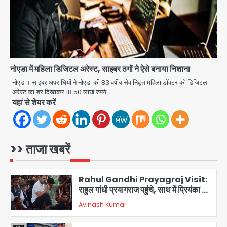
3
Narela Road Accident: हरियाणा
पुलिस के सब-इंस्पेक्टर के बेटे ने मर्सिडीज से
मारी टक्कर, 70 वर्षीय राहगीर महिला की मौत
jai hind janab
4
नोएडा में महिला डिजिटल अरेस्ट, साइबर ठगों ने ऐसे बनाया निशाना
UPI fee dispute: आम लोगों की जेब नहीं,
मर्चेंट्स पर बोझ, पर पर्दे के पीछे ट्रंप का दबाव?
नोएडा। साइबर अपराधियों ने नोएडा की 83 वर्षीय सेवानिवृत्त महिला डॉक्टर को डिजिटल
अरेस्ट का डर दिखाकर 18.50 लाख रुपये…
Avinash Kumar
5
यहां से शेयर करें
Noida Bal Bharati School
Notice: सेक्टर-21 के बाल भारती स्कूल में
बिना खिड़की-वेंटिलेशन बेसमेंट में चल रही थी
>> ताजा खबरें
Avinash Kumar
8वीं की क्लास, NCPCR की शिकायत पर
1
भेजा नोटिस
Rahul Gandhi Prayagraj Visit:
राहुल गांधी प्रयागराज पहुंचे, साथ में प्रियंका की
बेटी मिराया; केपी ग्राउंड में छात्रों से संवाद,
Avinash Kumar
2
सिर्फ 5 हजार मौजूद