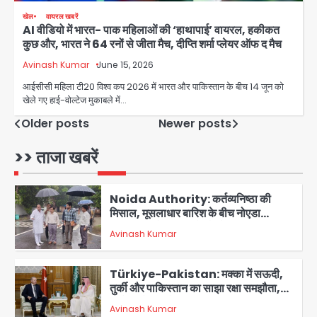
एक्टिंग डेब्यू फिल्म विजुअली स्ट्राइकिंग लेकिन
खेल
वायरल खबरें
स्क्रीनप्ले में कमजोर, लेकिन कहानी अधूरी रह
Avinash Kumar
AI वीडियो में भारत- पाक महिलाओं की ‘हाथापाई’ वायरल, हकीकत
5
गई, 3 स्टार रेटिंग
कुछ और, भारत ने 64 रनों से जीता मैच, दीप्ति शर्मा प्लेयर ऑफ द मैच
Felix Hospital Noida: फेलिक्स
Avinash Kumar
June 15, 2026
हॉस्पिटल और नोएडा लोक मंच की पहल, अब
आईसीसी महिला टी20 विश्व कप 2026 में भारत और पाकिस्तान के बीच 14 जून को
सिर्फ 30 रुपये में मिलेगी 24 घंटे ऑनलाइन
खेले गए हाई-वोल्टेज मुकाबले में…
Avinash Kumar
1
डॉक्टर परामर्श सुविधा
Posts
Older posts
Newer posts
Noida Authority: कर्तव्यनिष्ठा की
navigation
>> ताजा खबरें
मिसाल, मूसलाधार बारिश के बीच नोएडा
प्राधिकरण ने संभाला मोर्चा, सेक्टर 105
Avinash Kumar
आरडब्ल्यूए ने जताया आभार
2
Türkiye-Pakistan: मक्का में सऊदी,
तुर्की और पाकिस्तान का साझा रक्षा समझौता,
जानें इसके मायने
Avinash Kumar
3
Greater Noida (Badalpur):
सरिया लदा कैंटर अनियंत्रित होकर घुसा