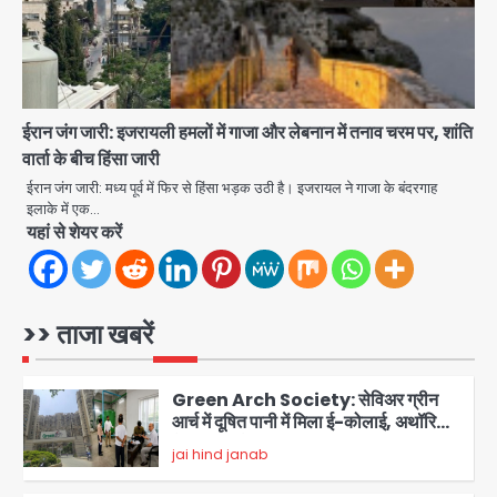
Thailand School Shooting:
बैंकॉक के पास स्कूल में छात्र ने की अंधाधुंध
फायरिंग, हमलावर सहित सात की मौत, 15
Avinash Kumar
घायल
4
ईरान जंग जारी: इजरायली हमलों में गाजा और लेबनान में तनाव चरम पर, शांति
हिमाचल में मानसून का कहर: 145 सड़कें बंद,
वार्ता के बीच हिंसा जारी
224 ट्रांसफार्मर ठप, 798 करोड़ रुपये का
ईरान जंग जारी: मध्य पूर्व में फिर से हिंसा भड़क उठी है। इजरायल ने गाजा के बंदरगाह
नुकसान
इलाके में एक…
Team JHJ
5
यहां से शेयर करें
Patna violence: पटना में सड़क हादसे में
युवक की मौत के बाद भड़की हिंसा, उपद्रवियों ने
फूंकीं 10 गाड़ियां, ट्रैफिक पोस्ट और स्लीपर
>> ताजा खबरें
jai hind janab
बस भी जलाई, NH-30 जाम
1
Green Arch Society: सेविअर ग्रीन
आर्च में दूषित पानी में मिला ई-कोलाई, अथॉरिटी
ने शुरू की सैंपलिंग जांच
jai hind janab
2