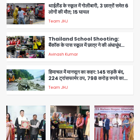
थाईलैंड के स्कूल में गोलीबारी, 3 छात्रों समेत 6
लोगों की मौत; 15 घायल
Team JHJ
3
Thailand School Shooting:
बैंकॉक के पास स्कूल में छात्र ने की अंधाधुंध
फायरिंग, हमलावर सहित सात की मौत, 15
Avinash Kumar
घायल
4
हिमाचल में मानसून का कहर: 145 सड़कें बंद,
224 ट्रांसफार्मर ठप, 798 करोड़ रुपये का
नुकसान
Team JHJ
5
Patna violence: पटना में सड़क हादसे में
युवक की मौत के बाद भड़की हिंसा, उपद्रवियों ने
फूंकीं 10 गाड़ियां, ट्रैफिक पोस्ट और स्लीपर
jai hind janab
बस भी जलाई, NH-30 जाम
1
Green Arch Society: सेविअर ग्रीन