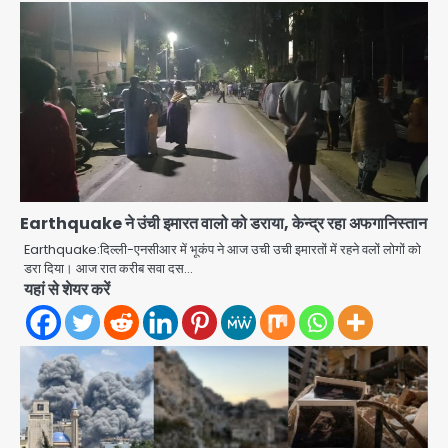
Earthquake ने उंची इमारत वालो को डराया, केन्द्र रहा अफगानिस्तान
Earthquake:दिल्ली-एनसीआर में भूकंप ने आज उची उची इमारतों में रहने वलों लोगों को
डरा दिया। आज रात करीब सवा दस…
Green Arch Society: सेविअर ग्रीन
यहां से शेयर करें
आर्च में दूषित पानी में मिला ई-कोलाई, अथॉरिटी
ने शुरू की सैंपलिंग जांच
jai hind janab
2
थाईलैंड के स्कूल में गोलीबारी, 3 छात्रों समेत 6
लोगों की मौत; 15 घायल
Team JHJ
3