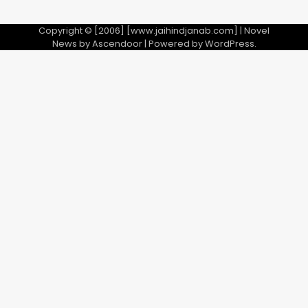
Copyright © [2006] [www.jaihindjanab.com] | Novel
News by
Ascendoor
| Powered by
WordPress
.