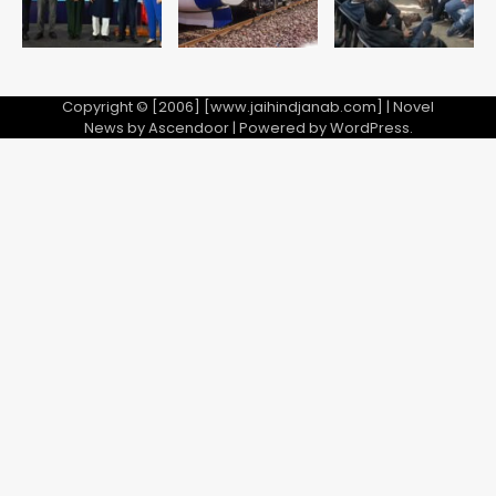
Copyright © [2006] [www.jaihindjanab.com] | Novel
News by
Ascendoor
| Powered by
WordPress
.