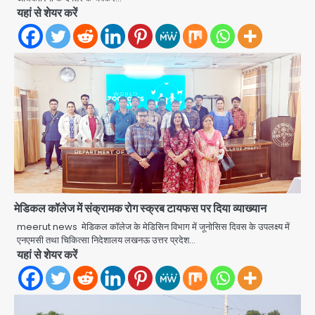
यहां से शेयर करें
स्वतंत्रता दिवस पर फूलप्रूफ सुरक्षा को लेकर
मेडिकल कॉलेज में संक्रामक रोग स्क्रब टायफस पर दिया व्याख्यान
दिल्ली पुलिस मुख्यालय में मंथन
meerut news मेडिकल कॉलेज के मेडिसिन विभाग में जूनोसिस दिवस के उपलक्ष्य में
Team JHJ
2
एनएमसी तथा चिकित्सा निदेशालय लखनऊ उत्तर प्रदेश…
यहां से शेयर करें
Petrol bomb attack on Shakib
Al Hasan’s house: शेख हसीना की
वर्चुअल प्रेस कॉन्फ्रेंस में जुड़ने पर भड़का
Avinash Kumar
गुस्सा, शाकिब अल हसन के मगुरा स्थित घर पर
3