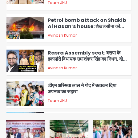
Petrol bomb attack on Shakib
Al Hasan’s house: शेख हसीना की
वर्चुअल प्रेस कॉन्फ्रेंस में जुड़ने पर भड़का
Avinash Kumar
गुस्सा, शाकिब अल हसन के मगुरा स्थित घर पर
3
पेट्रोल बम से हमला
Rasra Assembly seat: बसपा के
इकलौते विधायक उमाशंकर सिंह का निधन, दो
साल से कैंसर से जूझ रहे थे
Avinash Kumar
4
डीएम अस्मिता लाल ने गोद में उठाकर दिया
अपनत्व का सहारा
Team JHJ
5
आॅपरेशन विस्टा 1.0: वीजा शर्तों का उल्लंघन
करने वाले 11 बांग्लादेशी नागरिक सेंट्रल जिला
पुलिस के हत्थे चढ़े
Team JHJ
1
स्वतंत्रता दिवस पर फूलप्रूफ सुरक्षा को लेकर