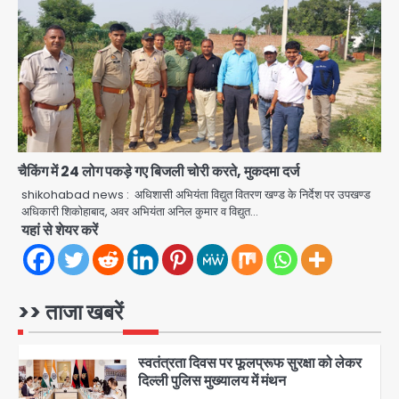
पेट्रोल बम से हमला
Rasra Assembly seat: बसपा के
इकलौते विधायक उमाशंकर सिंह का निधन, दो
साल से कैंसर से जूझ रहे थे
Avinash Kumar
4
डीएम अस्मिता लाल ने गोद में उठाकर दिया
अपनत्व का सहारा
चैकिंग में 24 लोग पकड़े गए बिजली चोरी करते, मुकदमा दर्ज
Team JHJ
5
shikohabad news : अधिशासी अभियंता विद्युत वितरण खण्ड के निर्देश पर उपखण्ड
अधिकारी शिकोहाबाद, अवर अभियंता अनिल कुमार व विद्युत…
आॅपरेशन विस्टा 1.0: वीजा शर्तों का उल्लंघन
यहां से शेयर करें
करने वाले 11 बांग्लादेशी नागरिक सेंट्रल जिला
पुलिस के हत्थे चढ़े
Team JHJ
1
>> ताजा खबरें
स्वतंत्रता दिवस पर फूलप्रूफ सुरक्षा को लेकर
दिल्ली पुलिस मुख्यालय में मंथन
Team JHJ
2