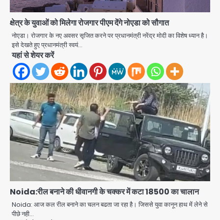
क्षेत्र के युवाओं को मिलेगा रोजगार पीएम देंगे नोएडा को सौगात
नोएडा। रोजगार के नए अवसर सृजित करने पर प्रधानमंत्री नरेंद्र मोदी का विशेष ध्यान है।
इसे देखते हुए प्रधानमंत्री स्वयं…
यहां से शेयर करें
नोएडा पुलिस का बड़ा खुलासा: मोबाइल स्नैचिंग
गैंग के 8 बदमाश गिरफ्तार, 98 मोबाइल और
सैकड़ों पार्ट्स बरामद
मोहम्मद इमरान
2
नोएडा में निर्माण कार्यों पर सख्ती: स्काईवॉक और
आरसीसी नाले में इस्तेमाल स्टील की होगी जांच,
रिपोर्ट तक भुगतान पर रोक
मोहम्मद इमरान
3
Noida:रील बनाने की धीवानगी के चक्कर में कटा 18500 का चालान
RBI 2027 में ला सकता है ₹10 और ₹20 के
Noida: आज कल रील बनाने का चलन बढता जा रहा है। जिससे युवा कानून हाथ में लेने से
प्लास्टिक नोट, जानिए क्या होंगे फायदे और क्या
पीछे नही…