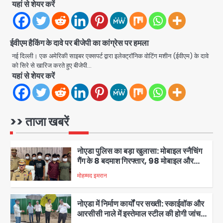
बंद हो जाएंगे पुराने नोट?
यहां से शेयर करें
मोहम्मद इमरान
4
दिल्ली-एनसीआर में बारिश से जनजीवन बेहाल,
ईवीएम हैकिंग के दावे पर बीजेपी का कांग्रेस पर हमला
उत्तराखंड और यूपी में बाढ़ का कहर, गंगा समेत
कई नदियां उफान पर
नई दिल्ली। एक अमेरिकी साइबर एक्सपर्ट द्वारा इलेक्ट्रॉनिक वोटिंग मशीन (ईवीएम) के दावे
मोहम्मद इमरान
5
को सिरे से खारिज करते हुए बीजेपी…
यहां से शेयर करें
आईएमएस नोएडा में छात्रों के लिए बूटकैंप
आयोजित, मीडिया, आईटी और मैनेजमेंट की
बारीकियों से हुए रूबरू
मोहम्मद इमरान
>> ताजा खबरें
1
नोएडा पुलिस का बड़ा खुलासा: मोबाइल स्नैचिंग
गैंग के 8 बदमाश गिरफ्तार, 98 मोबाइल और
सैकड़ों पार्ट्स बरामद
मोहम्मद इमरान
2
नोएडा में निर्माण कार्यों पर सख्ती: स्काईवॉक और
आरसीसी नाले में इस्तेमाल स्टील की होगी जांच,
रिपोर्ट तक भुगतान पर रोक
मोहम्मद इमरान