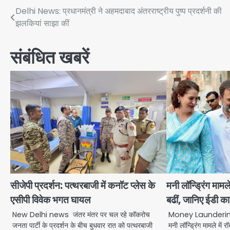
Post
Delhi News: प्रधानमंत्री ने अहमदाबाद अंतरराष्ट्रीय पुष्प प्रदर्शनी की
झलकियां साझा कीं
navigation
संबंधित खबरें
सीजेपी प्रदर्शन: पत्थरबाजी में कनॉट प्लेस के
मनी लॉन्ड्रिंग मामले 
एसीपी विवेक भगत घायल
बढीं, जानिए ईडी 
New Delhi news जंतर मंतर पर चल रहे कॉकरोच
Money Laundering
जनता पार्टी के प्रदर्शन के बीच बुधवार रात को पत्थरबाजी
मनी लॉन्ड्रिंग मामले में र