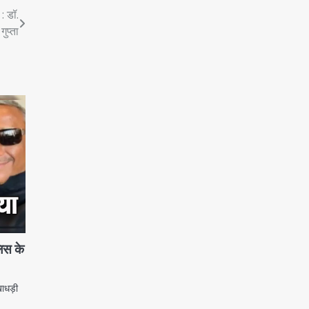
: डॉ.
गुप्ता
िस के
ोखाधड़ी