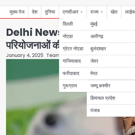
मुख्य पेज
देश
दुनिया
एनसीआर
राज्य
खेल
लाईफ
दिल्ली
मुंबई
Delhi News: प्रधानमंत्री दिल्ली 
नोएडा
उत्तर प्रदेश
अलीगढ़
परियोजनाओं की सौगात
ग्रेटर नोएडा
बुलंदशहर
बिहार
January 4, 2025
Team JHJ
गाजियाबाद
जेवर
पंजाब
फरीदाबाद
मेरठ
हरियाणा
गुरूग्राम
जम्मू कश्मीर
हिमाचल प्रदेश
पंजाब