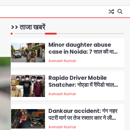
रामरत्न गुप्ता की मौत: तीनों बेटियों ने
Avinash Kumar
1
वीडियो कॉल पर देखा अंतिम संस्कार,
भेजे ₹5100; अस्थियां लेने भी नहीं
Minor daughter abuse
पहुंचीं
>> ताजा खबरें
case in Noida: 7 साल की मासूम
बेटी के साथ अश्लील हरकत करने वाले
Avinash Kumar
2
पिता को मां ने रंगेहाथ पकड़ा, पुलिस ने
किया गिरफ्तार
Rapido Driver Mobile
Snatcher: नोएडा में रैपिडो चालक
निकला मोबाइल स्नैचर गैंग का
Avinash Kumar
3
मास्टरमाइंड, जीरा-बॉल बेचने वालों को
बेचता था चोरी के फोन; 8 गिरफ्तार,
Dankaur accident: गंग नहर
98 मोबाइल और 450 पार्ट्स बरामद
पटरी मार्ग पर तेज रफ्तार कार ने ली
पति-पत्नी की जान, गांव में मातम
Avinash Kumar
4
Greater Noida road