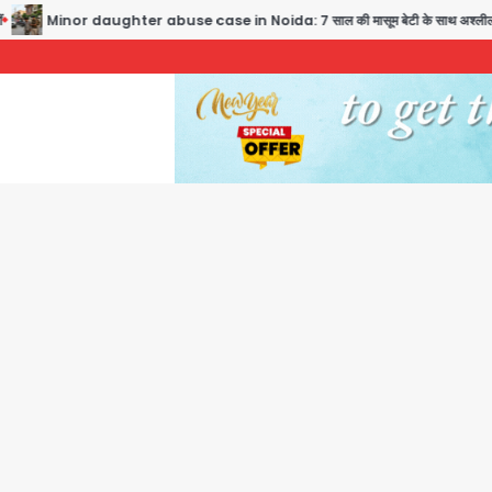
or daughter abuse case in Noida: 7 साल की मासूम बेटी के साथ अश्लील हरकत करने वाले पिता 