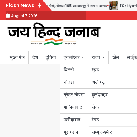
Skip
Flash News
प्राधिकरण ने संभाला मोर्चा, सेक्टर 105 आरडब्ल्यूए ने जताया आभार
Türkiye-Pakistan: मक्का
to
August 7, 2026
content
मुख्य पेज
देश
दुनिया
एनसीआर
राज्य
खेल
लाईफ
दिल्ली
मुंबई
नोएडा
उत्तर प्रदेश
अलीगढ़
ग्रेटर नोएडा
बुलंदशहर
बिहार
गाजियाबाद
जेवर
पंजाब
फरीदाबाद
मेरठ
हरियाणा
गुरूग्राम
जम्मू कश्मीर