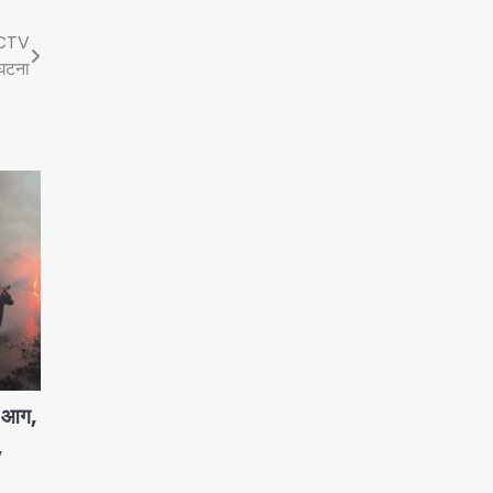
 CCTV
 घटना
ण आग,
,