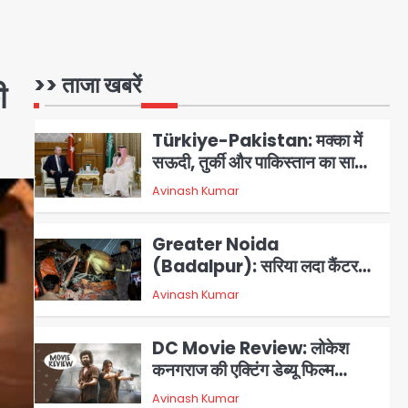
Noida Authority: कर्तव्यनिष्ठा
की मिसाल, मूसलाधार बारिश के बीच
नोएडा प्राधिकरण ने संभाला मोर्चा,
Avinash Kumar
सेक्टर 105 आरडब्ल्यूए ने जताया
1
>> ताजा खबरें
ी
आभार
Türkiye-Pakistan: मक्का में
सऊदी, तुर्की और पाकिस्तान का साझा
रक्षा समझौता, जानें इसके मायने
Avinash Kumar
2
Greater Noida
(Badalpur): सरिया लदा कैंटर
अनियंत्रित होकर घुसा किराना दुकान
Avinash Kumar
3
में , ड्राइवर की मौत
DC Movie Review: लोकेश
कनगराज की एक्टिंग डेब्यू फिल्म
विजुअली स्ट्राइकिंग लेकिन स्क्रीनप्ले
Avinash Kumar
4
में कमजोर, लेकिन कहानी अधूरी रह गई,