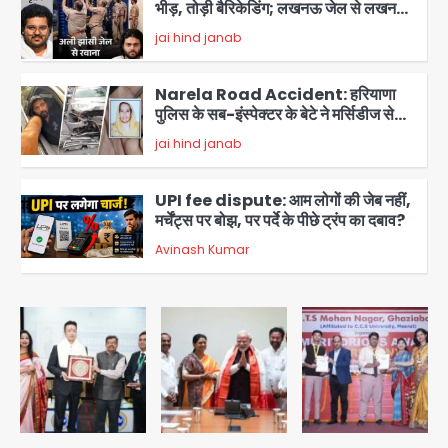
भीड़, तोड़ी बैरिकेडिंग; लखनऊ जेल से लखनऊ
पहुंचा उमर
jai hind janab
3
Narela Road Accident: हरियाणा
पुलिस के सब-इंस्पेक्टर के बेटे ने मर्सिडीज से
मारी टक्कर, 70 वर्षीय राहगीर महिला की मौत
jai hind janab
4
UPI fee dispute: आम लोगों की जेब नहीं,
मर्चेंट्स पर बोझ, पर पर्दे के पीछे ट्रंप का दबाव?
Avinash Kumar
5
Noida Bal Bharati School
Notice: सेक्टर-21 के बाल भारती स्कूल में
बिना खिड़की-वेंटिलेशन बेसमेंट में चल रही थी
Avinash Kumar
8वीं की क्लास, NCPCR की शिकायत पर
1
भेजा नोटिस
Rahul Gandhi Prayagraj Visit:
राहुल गांधी प्रयागराज पहुंचे, साथ में प्रियंका की