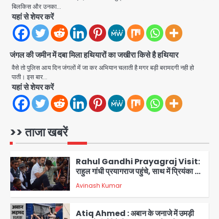
Narela Road Accident: हरियाणा
बिलकिस और उनका…
पुलिस के सब-इंस्पेक्टर के बेटे ने मर्सिडीज से
यहां से शेयर करें
मारी टक्कर, 70 वर्षीय राहगीर महिला की मौत
jai hind janab
4
जंगल की जमीन में दबा मिला हथियारों का जखीरा किसे है हथियार
UPI fee dispute: आम लोगों की जेब नहीं,
मर्चेंट्स पर बोझ, पर पर्दे के पीछे ट्रंप का दबाव?
वैसे तो पुलिस आय दिन जंगलों में जा कर अभियान चलाती है मगर बड़ी बरामदगी नही हो
पाती। इस बार…
Avinash Kumar
5
यहां से शेयर करें
Noida Bal Bharati School
Notice: सेक्टर-21 के बाल भारती स्कूल में
बिना खिड़की-वेंटिलेशन बेसमेंट में चल रही थी
>> ताजा खबरें
Avinash Kumar
8वीं की क्लास, NCPCR की शिकायत पर
1
भेजा नोटिस
Rahul Gandhi Prayagraj Visit:
राहुल गांधी प्रयागराज पहुंचे, साथ में प्रियंका की
बेटी मिराया; केपी ग्राउंड में छात्रों से संवाद,
Avinash Kumar
2
सिर्फ 5 हजार मौजूद
Atiq Ahmed : अबान के जनाजे में उमड़ी