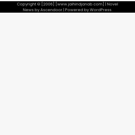
Copyright © [2006] [www.jaihindjanab.com] | Novel
News by
Ascendoor
| Powered by
WordPress
.