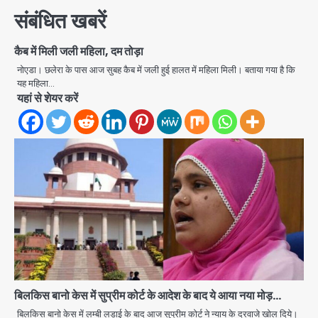
संबंधित खबरें
कैब में मिली जली महिला, दम तोड़ा
नोएडा। छलेरा के पास आज सुबह कैब में जली हुई हालत में महिला मिली। बताया गया है कि
यह महिला…
यहां से शेयर करें
Rahul Gandhi Prayagraj Visit:
राहुल गांधी प्रयागराज पहुंचे, साथ में प्रियंका की
बेटी मिराया; केपी ग्राउंड में छात्रों से संवाद,
Avinash Kumar
2
सिर्फ 5 हजार मौजूद
Atiq Ahmed : अबान के जनाजे में उमड़ी
भीड़, तोड़ी बैरिकेडिंग; लखनऊ जेल से लखनऊ
पहुंचा उमर
jai hind janab
बिलकिस बानो केस में सुप्रीम कोर्ट के आदेश के बाद ये आया नया मोड़…
3
बिलकिस बानो केस में लम्बी लड़ाई के बाद आज सुप्रीम कोर्ट ने न्याय के दरवाजे खोल दिये।