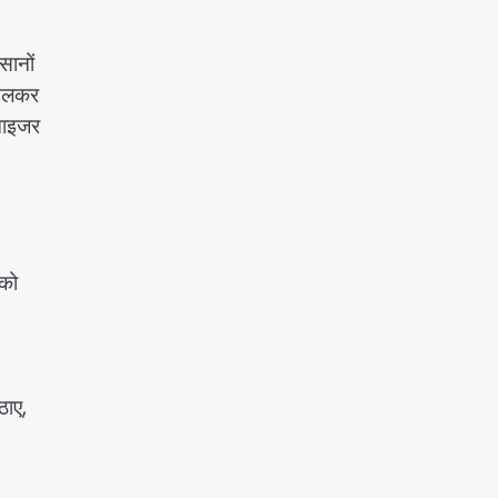
सानों
मिलकर
ोनाइजर
 को
ठाए,