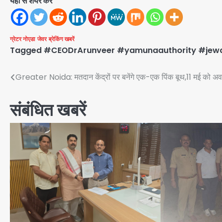
यहां से शेयर करें
ग्रेटर नोएडा
जेवर
ब्रेकिंग खबरें
Tagged
#CEODrArunveer #yamunaauthority #jew
Post
Greater Noida: मतदान केंद्रों पर बनेंगे एक-एक पिंक बूथ,11 मई को 
navigation
संबंधित खबरें