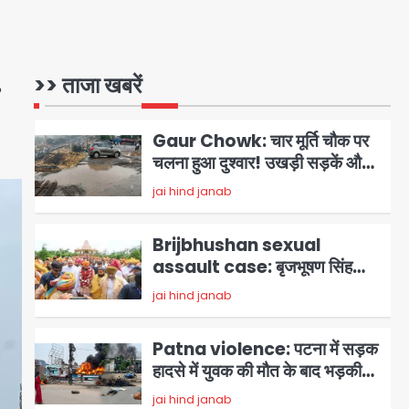
में ‘हाईटेक सिटी’ के दावों की खुली पोल,
सेक्टर-95 अंडरपास में 3-4 फीट
Avinash Kumar
1
भरा पानी, आधे घंटे तक फंसी रही
एम्बुलेंस
>> ताजा खबरें
Gaur Chowk: चार मूर्ति चौक पर
चलना हुआ दुश्वार! उखड़ी सड़कें और
जलभराव बना आफत, अंडरपास पर भी
jai hind janab
2
खतरा
Brijbhushan sexual
assault case: बृजभूषण सिंह
बोले- संसद जरूर लौटूंगा, हुई चरित्र
jai hind janab
3
हत्या की कोशिश, प्रियंका गांधी को
बरगलाया गया, यौन शोषण नहीं ‘गुड-
Patna violence: पटना में सड़क
बैड टच’ का था मामला
हादसे में युवक की मौत के बाद भड़की
हिंसा, उपद्रवियों ने फूंकीं 10 गाड़ियां,
jai hind janab
4
ट्रैफिक पोस्ट और स्लीपर बस भी
जलाई, NH-30 जाम
Green Arch Society: सेविअर