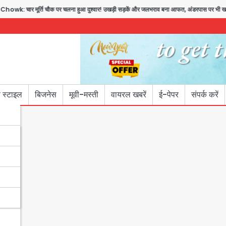
र्ति चौक पर चलना हुआ दुश्वार! उखड़ी सड़कें और जलभराव बना आफत, अंडरपास पर भी खतरा
 स्टाइल
बिजनेस
मूवी-मस्ती
वायरल खबरें
ई-पेपर
संपर्क करें