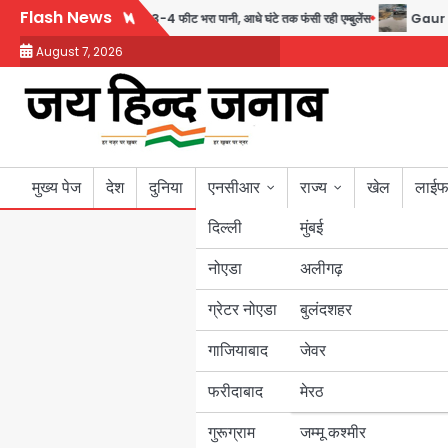
Skip
Flash News
टर-95 अंडरपास में 3-4 फीट भरा पानी, आधे घंटे तक फंसी रही एम्बुलेंस
Gaur Chowk: चार मू
to
August 7, 2026
content
मुख्य पेज
देश
दुनिया
एनसीआर
राज्य
खेल
लाईफ
दिल्ली
मुंबई
नोएडा
उत्तर प्रदेश
अलीगढ़
ग्रेटर नोएडा
बुलंदशहर
बिहार
गाजियाबाद
जेवर
पंजाब
फरीदाबाद
मेरठ
हरियाणा
गुरूग्राम
जम्मू कश्मीर