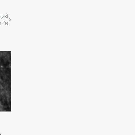
झुलसे
-पैर