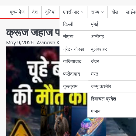
मुख्य पेज
देश
दुनिया
एनसीआर
राज्य
खेल
लाईफ
दिल्ली
मुंबई
क्रूज जहाज पर हंटावायरस का प्रकोप
नोएडा
उत्तर प्रदेश
अलीगढ़
May 9, 2026
Avinash Kumar
ग्रेटर नोएडा
बुलंदशहर
बिहार
गाजियाबाद
जेवर
पंजाब
फरीदाबाद
मेरठ
हरियाणा
गुरूग्राम
जम्मू कश्मीर
हिमाचल प्रदेश
पंजाब