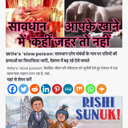
Wife’s ‘slow poison: सावधान प्रेम संबंधों के नाम पर पतियों की
हत्याओं का सिलसिला जारी, देशभर में बढ़ रहे ऐसे मामले
Wife’s ‘slow poison: वैवाहिक जीवन की पवित्रता को चुनौती देते हुए देशभर में एक
खतरनाक रुझान उभर रहा है, जहां…
यहां से शेयर करें
Noida road repair delays: नोएडा
में रंगीन लाइटों की चमक, लेकिन सड़कें अभी भी
उखड़ी: प्राधिकरण के सौंदर्यीकरण बनाम आम
jai hind janab
आदमी की परेशानी
2