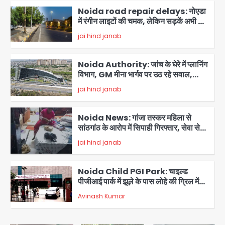
Noida road repair delays: नोएडा
में रंगीन लाइटों की चमक, लेकिन सड़कें अभी भी
उखड़ी: प्राधिकरण के सौंदर्यीकरण बनाम आम
jai hind janab
आदमी की परेशानी
2
Noida Authority: जांच के घेरे में प्लानिंग
विभाग, GM मीना भार्गव पर उठ रहे सवाल,
कार्रवाई में देरी पर भी चर्चा तेज
jai hind janab
3
Noida News: गांजा तस्कर महिला से
सांठगांठ के आरोप में सिपाही गिरफ्तार, सेवा से
बर्खास्त, कई पुलिसकर्मियों में डर
jai hind janab
4
Noida Child PGI Park: चाइल्ड
पीजीआई पार्क में झूले के पास लोहे की ग्रिल में
उतरा करंट, 7 साल के बच्चे की हालत गंभीर,
Avinash Kumar
बिजली विभाग पर लापरवाही का आरोप
5
Heavy rains wreak havoc in