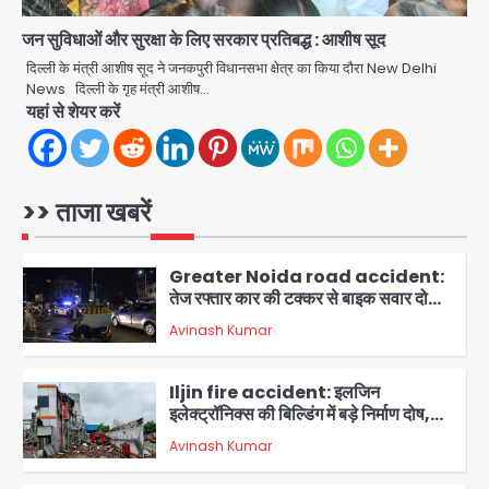
जन सुविधाओं और सुरक्षा के लिए सरकार प्रतिबद्ध : आशीष सूद
Tarun Tejpal rape case: बॉम्बे
हाईकोर्ट ने 2013 के मामले में दोषी करार दिया,
दिल्ली के मंत्री आशीष सूद ने जनकपुरी विधानसभा क्षेत्र का किया दौरा New Delhi
10 साल की सजा सुनाई
News दिल्ली के गृह मंत्री आशीष…
Avinash Kumar
यहां से शेयर करें
5
Dankaur accident: गंग नहर पटरी मार्ग
पर तेज रफ्तार कार ने ली पति-पत्नी की जान,
गांव में मातम
>> ताजा खबरें
Avinash Kumar
1
Greater Noida road accident:
तेज रफ्तार कार की टक्कर से बाइक सवार दो
युवकों की मौत, परिवारों में मातम
Avinash Kumar
2
Iljin fire accident: इलजिन
इलेक्ट्रॉनिक्स की बिल्डिंग में बड़े निर्माण दोष,
कंक्रीट बीम तिरछा; पीडब्ल्यूडी ऑडिट में
Avinash Kumar
चौंकाने वाला खुलासा
3