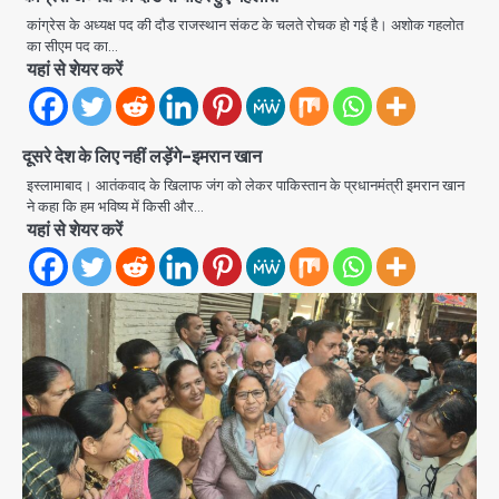
कांग्रेस के अध्यक्ष पद की दौड राजस्थान संकट के चलते रोचक हो गई है। अशोक गहलोत
का सीएम पद का…
यहां से शेयर करें
दूसरे देश के लिए नहीं लड़ेंगे-इमरान खान
इस्लामाबाद। आतंकवाद के खिलाफ जंग को लेकर पाकिस्तान के प्रधानमंत्री इमरान खान
Greater Noida road accident:
ने कहा कि हम भविष्य में किसी और…
तेज रफ्तार कार की टक्कर से बाइक सवार दो
यहां से शेयर करें
युवकों की मौत, परिवारों में मातम
Avinash Kumar
2
Iljin fire accident: इलजिन
इलेक्ट्रॉनिक्स की बिल्डिंग में बड़े निर्माण दोष,
कंक्रीट बीम तिरछा; पीडब्ल्यूडी ऑडिट में
Avinash Kumar
चौंकाने वाला खुलासा
3
Noida Sector-105: खूंखार कुत्तों और
बेपरवाह मालिकों की गुंडागर्दी पर आरडब्ल्यूए
अध्यक्ष दिव्य कृष्णात्रेय का करारा हमला,
Avinash Kumar
पुलिस-प्राधिकरण से सख्त कार्रवाई की मांग
4