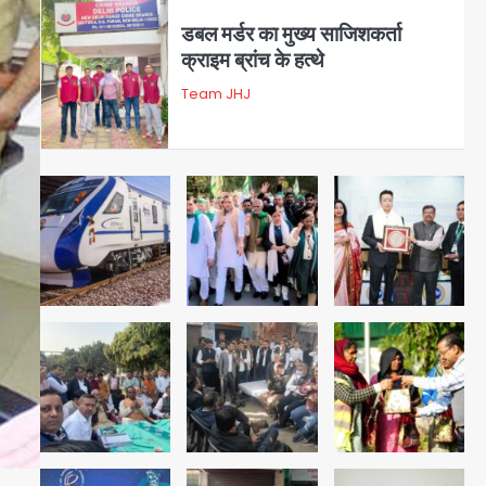
क्राइम ब्रांच के हत्थे
Team JHJ
4
रोहित चौधरी गैंग का कुख्यात बदमाश
राजस्थान से गिरफ्तार
Team JHJ
5
पुरा महादेव से बेटियों के स्वास्थ्य और
सुरक्षा का संदेश
Team JHJ
1
अब पहला स्थान हासिल करना लक्ष्य:
डीएम