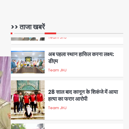
पुरा महादेव से बेटियों के स्वास्थ्य और
सुरक्षा का संदेश
>> ताजा खबरें
Team JHJ
1
अब पहला स्थान हासिल करना लक्ष्य:
डीएम
Team JHJ
2
28 साल बाद कानून के शिकंजे में आया
हत्या का फरार आरोपी
Team JHJ
3
डबल मर्डर का मुख्य साजिशकर्ता