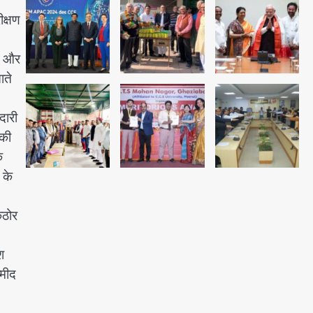
Team JHJ
क्षण
2
षा और
28 साल बाद कानून के शिकंजे में आया
ाते
हत्या का फरार आरोपी
Team JHJ
दारी
3
 की
े
 के
डबल मर्डर का मुख्य साजिशकर्ता
क्राइम ब्रांच के हत्थे
कठोर
Team JHJ
श
4
्मीद
रोहित चौधरी गैंग का कुख्यात बदमाश