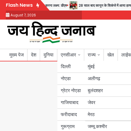
Skip
Flash News
अब पहला स्थान हासिल करना लक्ष्य: डीएम
28 साल बाद कानून के शिकंजे में आया हत्या का 
to
August 7, 2026
content
मुख्य पेज
देश
दुनिया
एनसीआर
राज्य
खेल
लाईफ
दिल्ली
मुंबई
नोएडा
उत्तर प्रदेश
अलीगढ़
ग्रेटर नोएडा
बुलंदशहर
बिहार
गाजियाबाद
जेवर
पंजाब
फरीदाबाद
मेरठ
हरियाणा
गुरूग्राम
जम्मू कश्मीर