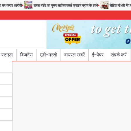
फरार आरोपी
डबल मर्डर का मुख्य साजिशकर्ता क्राइम ब्रांच के हत्थे
रोहित चौधरी गैंग का कु
 स्टाइल
बिजनेस
मूवी-मस्ती
वायरल खबरें
ई-पेपर
संपर्क करें