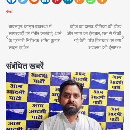
नोएडा
Post
बादलपुर: कानून व्यवस्था में
दहेज का दानव: दीपिका की चीख
लापरवाही पर गंभीर कार्रवाई, थाने
और न्याय का इंतज़ार, छत से फेंकी
navigation
के प्रभारी निरीक्षक अमित कुमार
गई बेटी, पाँच गिरफ्तार पर क्या
लाइन हाजिर
अदालत देगी इंसाफ?
संबंधित खबरें