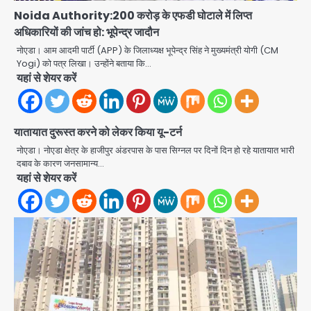
Noida Authority:200 करोड़ के एफडी घोटाले में लिप्त
अधिकारियों की जांच हो: भूपेन्द्र जादौन
नोएडा। आम आदमी पार्टी (APP) के जिलाध्यक्ष भूपेन्द्र सिंह ने मुख्यमंत्री योगी (CM
Yogi) को पत्र लिखा। उन्होंने बताया कि…
यहां से शेयर करें
यातायात दुरूस्त करने को लेकर किया यू-टर्न
Rapido Driver Mobile
नोएडा। नोएडा क्षेत्र के हाजीपुर अंडरपास के पास सिग्नल पर दिनों दिन हो रहे यातायात भारी
Snatcher: नोएडा में रैपिडो चालक निकला
दबाव के कारण जनसामान्य…
मोबाइल स्नैचर गैंग का मास्टरमाइंड, जीरा-बॉल
यहां से शेयर करें
Avinash Kumar
बेचने वालों को बेचता था चोरी के फोन; 8
2
गिरफ्तार, 98 मोबाइल और 450 पार्ट्स बरामद
Dankaur accident: गंग नहर पटरी मार्ग
पर तेज रफ्तार कार ने ली पति-पत्नी की जान,
गांव में मातम
Avinash Kumar
3
Greater Noida road accident:
तेज रफ्तार कार की टक्कर से बाइक सवार दो