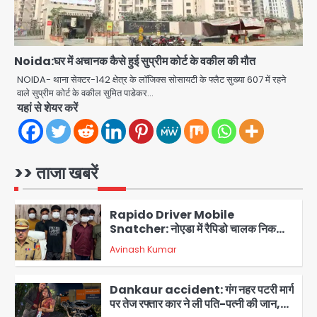
युवकों की मौत, परिवारों में मातम
Avinash Kumar
4
Iljin fire accident: इलजिन
Noida:घर में अचानक कैसे हुई सुप्रीम कोर्ट के वकील की मौत
इलेक्ट्रॉनिक्स की बिल्डिंग में बड़े निर्माण दोष,
NOIDA- थाना सेक्टर-142 क्षेत्र के लाॅजिक्स सोसायटी के फ्लैट सुख्या 607 में रहने
कंक्रीट बीम तिरछा; पीडब्ल्यूडी ऑडिट में
Avinash Kumar
वाले सुप्रीम कोर्ट के वकील सुमित पाडेकर…
चौंकाने वाला खुलासा
5
यहां से शेयर करें
Minor daughter abuse case in
Noida: 7 साल की मासूम बेटी के साथ
अश्लील हरकत करने वाले पिता को मां ने रंगेहाथ
Avinash Kumar
>> ताजा खबरें
पकड़ा, पुलिस ने किया गिरफ्तार
1
Rapido Driver Mobile
Snatcher: नोएडा में रैपिडो चालक निकला
मोबाइल स्नैचर गैंग का मास्टरमाइंड, जीरा-बॉल
Avinash Kumar
बेचने वालों को बेचता था चोरी के फोन; 8
2
गिरफ्तार, 98 मोबाइल और 450 पार्ट्स बरामद
Dankaur accident: गंग नहर पटरी मार्ग
पर तेज रफ्तार कार ने ली पति-पत्नी की जान,
गांव में मातम
Avinash Kumar