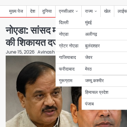
मुख्य पेज
देश
दुनिया
एनसीआर
राज्य
खेल
लाईफ
दिल्ली
मुंबई
नोएडा: सांसद महेश शर्मा के करीबी प्रश
नोएडा
उत्तर प्रदेश
अलीगढ़
की शिकायत दर्ज कराई, पुलिस साइबर ज
ग्रेटर नोएडा
बुलंदशहर
बिहार
June 15, 2026
Avinash Kumar
गाजियाबाद
जेवर
पंजाब
फरीदाबाद
मेरठ
हरियाणा
गुरूग्राम
जम्मू कश्मीर
हिमाचल प्रदेश
पंजाब