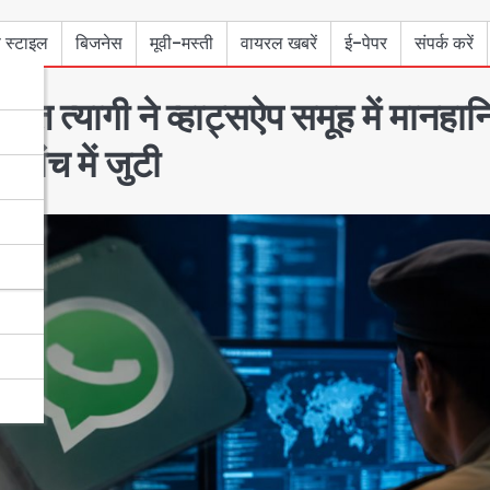
 स्टाइल
बिजनेस
मूवी-मस्ती
वायरल खबरें
ई-पेपर
संपर्क करें
ांत त्यागी ने व्हाट्सऐप समूह में मानहान
ांच में जुटी