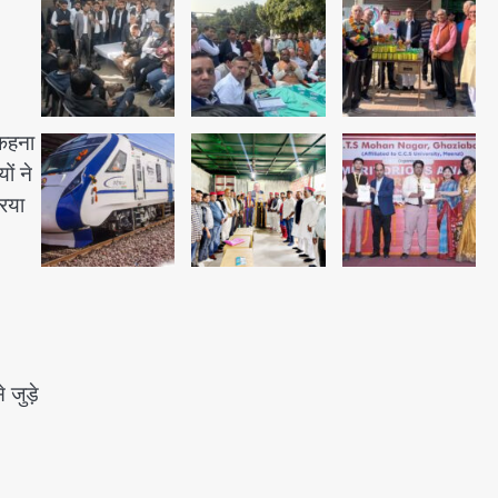
Avinash Kumar
4
रहे थे
डीएम अस्मिता लाल ने गोद में उठाकर
दिया अपनत्व का सहारा
Team JHJ
5
 कहना
ों ने
रिया
 जुड़े