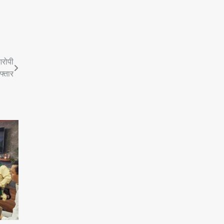
आरोपी
फ्तार