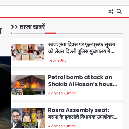
चढ़े
1
स्वतंत्रता दिवस पर फूलप्रूफ सुरक्षा
को लेकर दिल्ली पुलिस मुख्यालय में
>> ताजा खबरें
मंथन
ि
2
Team JHJ
Petrol bomb attack on
Shakib Al Hasan’s house:
शेख हसीना की वर्चुअल प्रेस कॉन्फ्रेंस
Avinash Kumar
3
में जुड़ने पर भड़का गुस्सा, शाकिब अल
हसन के मगुरा स्थित घर पर पेट्रोल बम
Rasra Assembly seat:
से हमला
बसपा के इकलौते विधायक उमाशंकर
सिंह का निधन, दो साल से कैंसर से जूझ
Avinash Kumar
4
रहे थे
डीएम अस्मिता लाल ने गोद में उठाकर
दिया अपनत्व का सहारा
Team JHJ