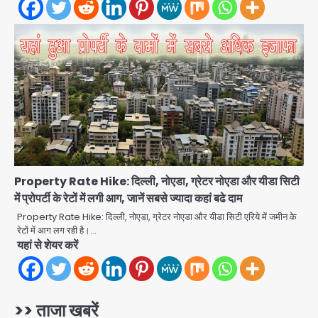
अभियान, 160 किलो कूड़ा हटाया
Avinash Kumar
2
Noida District Hospital: नोएडा
जिला अस्पताल में फॉल सीलिंग गिरी, गायनो
OT गैलरी में बड़ा हादसा टला; मरीजों की सुरक्षा
Avinash Kumar
पर उठे सवाल
3
Congress Mission 2027:
गाजियाबाद कांग्रेस के सह-पर्यवेक्षक बने
सतेन्द्र शर्मा, गौतमबुद्धनगर नेताओं ने जताया
Avinash Kumar
आभार
4
Property Rate Hike: दिल्ली, नोएडा, ग्रेटर नोएडा और यीडा सिटी
में प्रोपर्टी के रेटों में लगी आग, जानें सबसे ज्यादा कहां बढे दाम
Noida Bal Bharati School
Notice: सेक्टर-21 के बाल भारती स्कूल में
Property Rate Hike: दिल्ली, नोएडा, ग्रेटर नोएडा और यीडा सिटी एरिये में जमीन के
बिना खिड़की-वेंटिलेशन बेसमेंट में चल रही थी
रेटों में आग लग रही है।…
Avinash Kumar
8वीं की क्लास, NCPCR की शिकायत पर
5
यहां से शेयर करें
भेजा नोटिस
Assam Floods: सलमान खान का
‘आशियाना’ अभियान – 500 बाढ़रोधी घर,
220 तैयार; जुबीन गर्ग की विरासत और बॉलीवुड
>> ताजा खबरें
Avinash Kumar