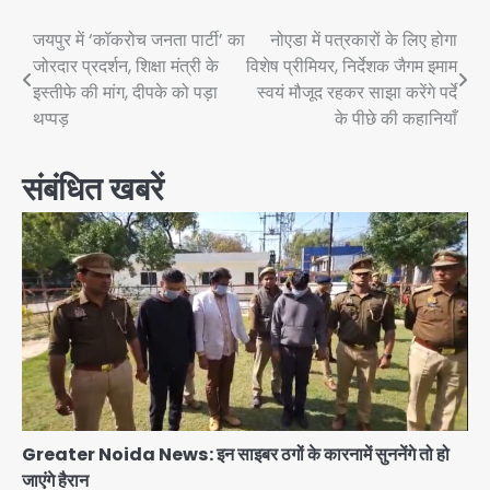
Post
जयपुर में ‘कॉकरोच जनता पार्टी’ का
नोएडा में पत्रकारों के लिए होगा
जोरदार प्रदर्शन, शिक्षा मंत्री के
विशेष प्रीमियर, निर्देशक जैगम इमाम
navigation
इस्तीफे की मांग, दीपके को पड़ा
स्वयं मौजूद रहकर साझा करेंगे पर्दे
थप्पड़
के पीछे की कहानियाँ
संबंधित खबरें
Greater Noida News: इन साइबर ठगों के कारनामें सुननेंगे तो हो
जाएंगे हैरान