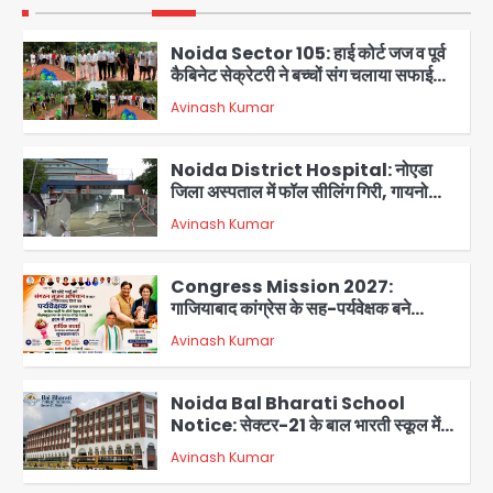
सितारों का जमीनी सहयोग
1
Noida Sector 105: हाई कोर्ट जज व पूर्व
कैबिनेट सेक्रेटरी ने बच्चों संग चलाया सफाई
अभियान, 160 किलो कूड़ा हटाया
Avinash Kumar
2
Noida District Hospital: नोएडा
जिला अस्पताल में फॉल सीलिंग गिरी, गायनो
OT गैलरी में बड़ा हादसा टला; मरीजों की सुरक्षा
Avinash Kumar
पर उठे सवाल
3
Congress Mission 2027:
गाजियाबाद कांग्रेस के सह-पर्यवेक्षक बने
सतेन्द्र शर्मा, गौतमबुद्धनगर नेताओं ने जताया
Avinash Kumar
आभार
4
Noida Bal Bharati School
Notice: सेक्टर-21 के बाल भारती स्कूल में
बिना खिड़की-वेंटिलेशन बेसमेंट में चल रही थी
Avinash Kumar
8वीं की क्लास, NCPCR की शिकायत पर
5
भेजा नोटिस