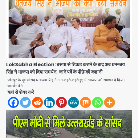
LokSabha Election: बसपा से टिकट कटने के बाद अब धनन्जय
सिंह ने भाजपा को दिया समर्थन, जानें पर्दे के पीछे की कहानी
जोनपुर के पूर्व सांसद धनन्जय सिंह ने न न कहते कहते हुए भी भाजपा को समर्थन दे दिया।
Noida Bal Bharati School
समर्थन देने…
Notice: सेक्टर-21 के बाल भारती स्कूल में
यहां से शेयर करें
बिना खिड़की-वेंटिलेशन बेसमेंट में चल रही थी
Avinash Kumar
8वीं की क्लास, NCPCR की शिकायत पर
2
भेजा नोटिस
Rahul Gandhi Prayagraj Visit:
राहुल गांधी प्रयागराज पहुंचे, साथ में प्रियंका की
बेटी मिराया; केपी ग्राउंड में छात्रों से संवाद,
Avinash Kumar
3
सिर्फ 5 हजार मौजूद