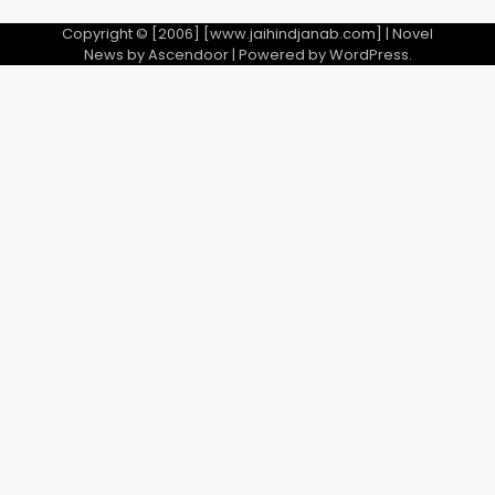
Copyright © [2006] [www.jaihindjanab.com] | Novel
News by
Ascendoor
| Powered by
WordPress
.