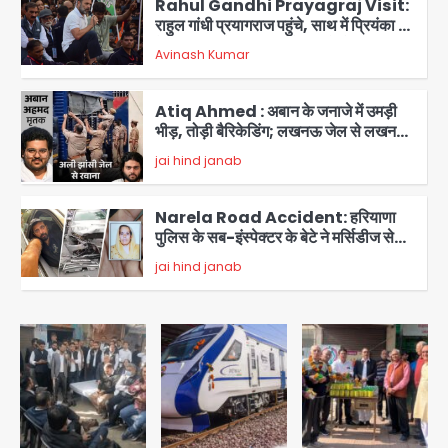
Rahul Gandhi Prayagraj Visit:
राहुल गांधी प्रयागराज पहुंचे, साथ में प्रियंका की
बेटी मिराया; केपी ग्राउंड में छात्रों से संवाद,
Avinash Kumar
3
सिर्फ 5 हजार मौजूद
Atiq Ahmed : अबान के जनाजे में उमड़ी
भीड़, तोड़ी बैरिकेडिंग; लखनऊ जेल से लखनऊ
पहुंचा उमर
jai hind janab
4
Narela Road Accident: हरियाणा
पुलिस के सब-इंस्पेक्टर के बेटे ने मर्सिडीज से
मारी टक्कर, 70 वर्षीय राहगीर महिला की मौत
jai hind janab
5
Congress Mission 2027:
गाजियाबाद कांग्रेस के सह-पर्यवेक्षक बने
सतेन्द्र शर्मा, गौतमबुद्धनगर नेताओं ने जताया
Avinash Kumar
आभार
1
Noida Bal Bharati School