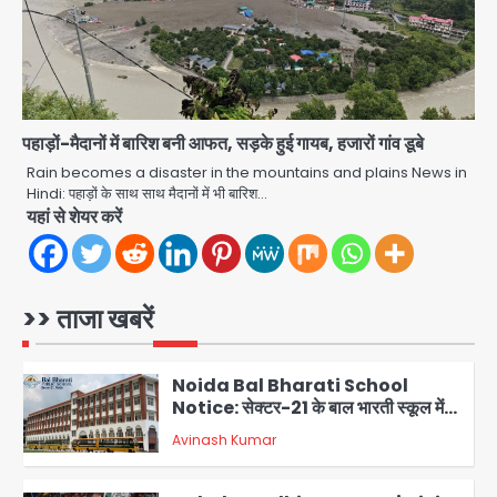
Atiq Ahmed : अबान के जनाजे में उमड़ी
भीड़, तोड़ी बैरिकेडिंग; लखनऊ जेल से लखनऊ
पहुंचा उमर
jai hind janab
4
पहाड़ों-मैदानों में बारिश बनी आफत, सड़के हुई गायब, हजारों गांव डूबे
Narela Road Accident: हरियाणा
पुलिस के सब-इंस्पेक्टर के बेटे ने मर्सिडीज से
Rain becomes a disaster in the mountains and plains News in
मारी टक्कर, 70 वर्षीय राहगीर महिला की मौत
Hindi: पहाड़ों के साथ साथ मैदानों में भी बारिश…
jai hind janab
5
यहां से शेयर करें
Congress Mission 2027:
गाजियाबाद कांग्रेस के सह-पर्यवेक्षक बने
सतेन्द्र शर्मा, गौतमबुद्धनगर नेताओं ने जताया
>> ताजा खबरें
Avinash Kumar
आभार
1
Noida Bal Bharati School
Notice: सेक्टर-21 के बाल भारती स्कूल में
बिना खिड़की-वेंटिलेशन बेसमेंट में चल रही थी
Avinash Kumar
8वीं की क्लास, NCPCR की शिकायत पर
2
भेजा नोटिस