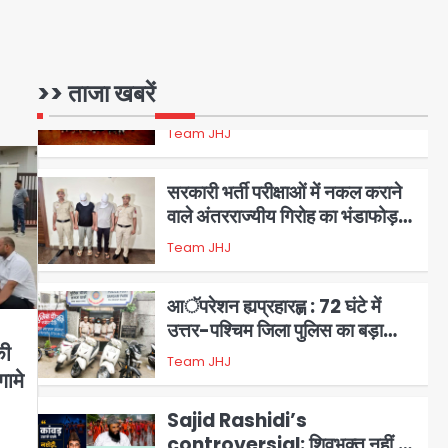
वाले गिरोह का भंडाफोड़
Team JHJ
2
सरकारी भर्ती परीक्षाओं में नकल कराने
>> ताजा खबरें
वाले अंतरराज्यीय गिरोह का भंडाफोड़,
मास्टरमाइंड समेत 7 गिरफ्तार
Team JHJ
3
आॅपरेशन ह्यप्रहारह्ण : 72 घंटे में
उत्तर-पश्चिम जिला पुलिस का बड़ा
एक्शन
Team JHJ
4
Sajid Rashidi’s
controversial: शिवभक्त नहीं,
आतंकवादी हैं’, मौलाना का कांवड़ियों पर
की
Avinash Kumar
5
विवादित बयान, BJP विधायक ने कराई
ामे
FIR, NSA की मांग
Har Ghar Tiranga
Campaign: गौतमबुद्धनगर में 9 से