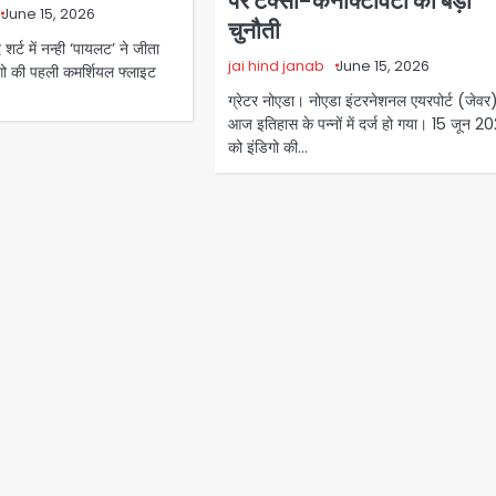
पर टैक्सी-कनेक्टिविटी की बड़ी
June 15, 2026
चुनौती
र्ट में नन्ही ‘पायलट’ ने जीता
jai hind janab
June 15, 2026
गो की पहली कमर्शियल फ्लाइट
ग्रेटर नोएडा। नोएडा इंटरनेशनल एयरपोर्ट (जेवर
आज इतिहास के पन्नों में दर्ज हो गया। 15 जून 2
को इंडिगो की…