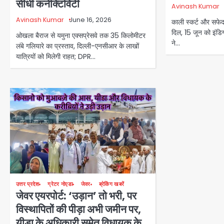
सीधी कनेक्टिविटी
Avinash Kumar
Avinash Kumar
June 16, 2026
काली स्कर्ट और सफेद श
दिल, 15 जून को इंडि
ओखला बैराज से यमुना एक्सप्रेसवे तक 35 किलोमीटर
ने…
लंबे गलियारे का प्रस्ताव, दिल्ली-एनसीआर के लाखों
यात्रियों को मिलेगी राहत; DPR…
उत्तर प्रदेश
ग्रेटर नोएडा
जेवर
ब्रेकिंग खबरें
जेवर एयरपोर्ट: ‘उड़ान’ तो भरी, पर
विस्थापितों की पीड़ा अभी जमीन पर,
यीडा के अधिकारी समेत विधायक के