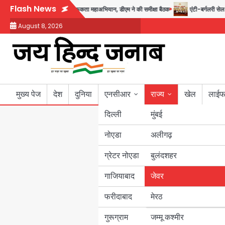
Skip
Flash News
तक चलेगा जन-जागरूकता महाअभियान, डीएम ने की समीक्षा बैठक
एंटी-बर्गलरी सेल की बड़ी 
to
August 8, 2026
content
मुख्य पेज
देश
दुनिया
एनसीआर
राज्य
खेल
लाईफ
दिल्ली
मुंबई
नोएडा
उत्तर प्रदेश
अलीगढ़
ग्रेटर नोएडा
बुलंदशहर
बिहार
गाजियाबाद
जेवर
पंजाब
फरीदाबाद
मेरठ
हरियाणा
गुरूग्राम
जम्मू कश्मीर