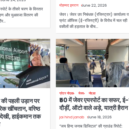
मोहम्मद इमरान
June 22, 2026
पोर्ट के तीसरे चरण के विस्तार
जेवर। जेवर उप निबंधक (रजिस्ट्रार) कार्यालय प
्रहण और मुआवजा वितरण की
फ्रंट ऑफिस (ई-रजिस्ट्री) के विरोध में चल रही
दौर…
वकीलों की हड़ताल के बीच…
ग्रेटर नोएडा
जेवर
नोएडा
₹50 में जेवर एयरपोर्ट का सफर, ई-
ट की पहली उड़ान पर
दौड़ीं, ऑटो वाले अड़े, यात्री हैरान
रिक खींचतान, वरिष्ठ
नदेखी, हाईकमान तक
jai hind janab
June 18, 2026
त
“जय हिन्द जनाब डिजिटल” की ग्राउंड रिपोर्ट: