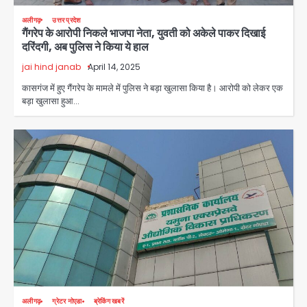
अलीगढ़
उत्तर प्रदेश
गैंगरेप के आरोपी निकले भाजपा नेता, युवती को अकेले पाकर दिखाई
दरिंदगी, अब पुलिस ने किया ये हाल
Noida Sector-49: सेक्टर-49 में 18
साल की मेड ने की खुदकुशी, शरीर पर नहीं मिली
jai hind janab
April 14, 2025
कोई बाहरी
Avinash Kumar
कासगंज में हुए गैंगरेप के मामले में पुलिस ने बड़ा खुलासा किया है। आरोपी को लेकर एक
2
बड़ा खुलासा हुआ…
Rahul Gandhi’s Prayagraj
speech: युवाओं को ‘दर्द, डेटा, दौलत’ का
संदेश, बीजेपी का वार
Avinash Kumar
3
युवा इनोवेटरों की सोच से हाईटेक होगी दिल्ली
पुलिस
Team JHJ
4
सुदर्शन शक्ति-वी अभ्यास में मॉक आॅपरेशन
Team JHJ
अलीगढ़
ग्रेटर नोएडा
ब्रेकिंग खबरें