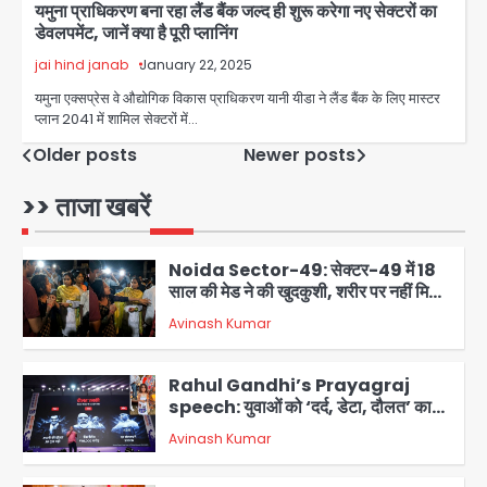
यमुना प्राधिकरण बना रहा लैंड बैंक जल्द ही शुरू करेगा नए सेक्टरों का
5
डेवलपमेंट, जानें क्या है पूरी प्लानिंग
Milk price hike in
jai hind janab
January 22, 2025
Maharashtra: महाराष्ट्र में 11 अगस्त से
दूध के दाम 2 रुपये प्रति लीटर बढ़े
यमुना एक्सप्रेस वे औद्योगिक विकास प्राधिकरण यानी यीडा ने लैंड बैंक के लिए मास्टर
Avinash Kumar
1
प्लान 2041 में शामिल सेक्टरों में…
Posts
Older posts
Newer posts
Noida Sector-49: सेक्टर-49 में 18
साल की मेड ने की खुदकुशी, शरीर पर नहीं मिली
navigation
>> ताजा खबरें
कोई बाहरी
Avinash Kumar
2
Rahul Gandhi’s Prayagraj
speech: युवाओं को ‘दर्द, डेटा, दौलत’ का
संदेश, बीजेपी का वार
Avinash Kumar
3
युवा इनोवेटरों की सोच से हाईटेक होगी दिल्ली
पुलिस
Team JHJ
4