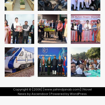
युवा इनोवेटरों की सोच से हाईटेक होगी दिल्ली
पुलिस
Team JHJ
4
सुदर्शन शक्ति-वी अभ्यास में मॉक आॅपरेशन
Team JHJ
5
Copyright © [2006] [www.jaihindjanab.com] | Novel
News by
Ascendoor
| Powered by
WordPress
.