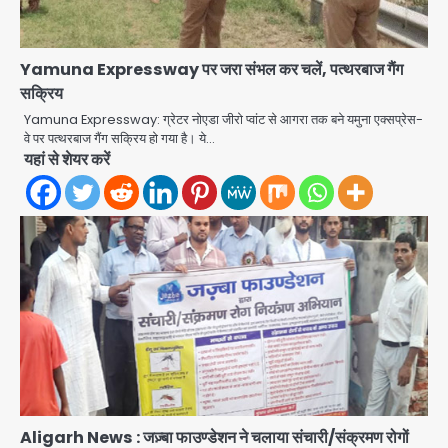
Yamuna Expressway पर जरा संभल कर चलें, पत्थरबाज गैंग
सक्रिय
Rahul Gandhi’s Prayagraj
Yamuna Expressway: ग्रेटर नोएडा जीरो प्वांट से आगरा तक बने यमुना एक्सप्रेस-
वे पर पत्थरबाज गैंग सक्रिय हो गया है। ये…
speech: युवाओं को ‘दर्द, डेटा, दौलत’ का
यहां से शेयर करें
संदेश, बीजेपी का वार
Avinash Kumar
2
युवा इनोवेटरों की सोच से हाईटेक होगी दिल्ली
पुलिस
Team JHJ
3
सुदर्शन शक्ति-वी अभ्यास में मॉक आॅपरेशन
Team JHJ
4
Aligarh News : जज़्बा फाउण्डेशन ने चलाया संचारी/संक्रमण रोगों
एयरपोर्ट का फर्जी कर्मचारी बनकर 3 लाख