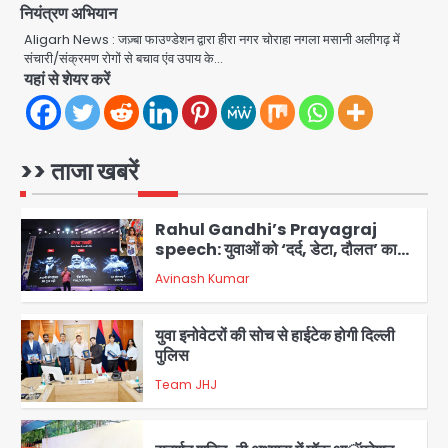
उड़ाए, अब पहुंचा सलाखों के पीछे
नियंत्रण अभियान
Aligarh News : जज़्बा फाउण्डेशन द्वारा हीरा नगर चोराहा नगला मसानी अलीगढ़ में
Team JHJ
5
संचारी/संक्रमण रोगों से बचाव एंव उपाय के…
यहां से शेयर करें
Noida Sector-49: सेक्टर-49 में 18
साल की मेड ने की खुदकुशी, शरीर पर नहीं मिली
कोई बाहरी
Avinash Kumar
1
>> ताजा खबरें
Rahul Gandhi’s Prayagraj
speech: युवाओं को ‘दर्द, डेटा, दौलत’ का
संदेश, बीजेपी का वार
Avinash Kumar
2
युवा इनोवेटरों की सोच से हाईटेक होगी दिल्ली
पुलिस
Team JHJ
3
सुदर्शन शक्ति-वी अभ्यास में मॉक आॅपरेशन