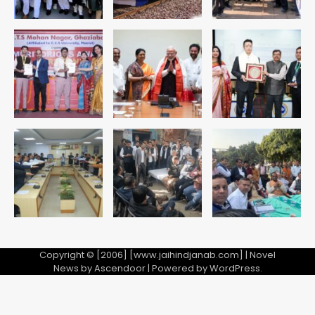
3
सुदर्शन शक्ति-वी अभ्यास में मॉक आॅपरेशन
Team JHJ
4
एयरपोर्ट का फर्जी कर्मचारी बनकर 3 लाख
उड़ाए, अब पहुंचा सलाखों के पीछे
Team JHJ
5
Copyright © [2006] [www.jaihindjanab.com] | Novel
News by
Ascendoor
| Powered by
WordPress
.