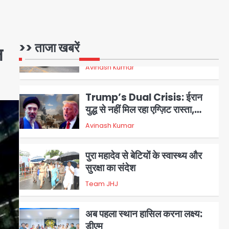
गोलीबारी, छात्र ने खोली फायर, दो की
Avinash Kumar
1
मौत, कई घायल
Trump’s Dual Crisis: ईरान
>> ताजा खबरें
न
युद्ध से नहीं मिल रहा एग्ज़िट रास्ता,
जन्मसिद्ध नागरिकता पर सुप्रीम कोर्ट
Avinash Kumar
2
को दी फिर चुनौती
पुरा महादेव से बेटियों के स्वास्थ्य और
सुरक्षा का संदेश
Team JHJ
3
अब पहला स्थान हासिल करना लक्ष्य:
डीएम
Team JHJ
4
28 साल बाद कानून के शिकंजे में आया