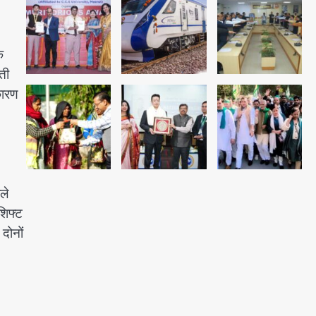
अब पहला स्थान हासिल करना लक्ष्य:
डीएम
Team JHJ
क
4
ती
कारण
28 साल बाद कानून के शिकंजे में आया
हत्या का फरार आरोपी
Team JHJ
5
ले
शिफ्ट
दोनों