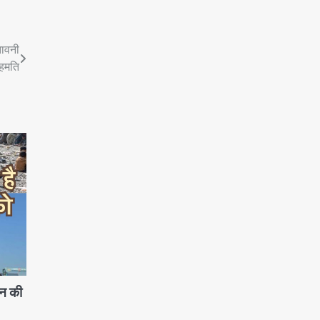
तावनी
सहमति
सन की