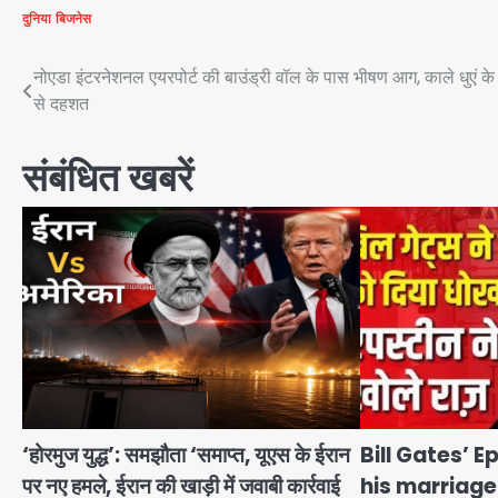
दुनिया
बिजनेस
Post
नोएडा इंटरनेशनल एयरपोर्ट की बाउंड्री वॉल के पास भीषण आग, काले धुएं के 
से दहशत
navigation
संबंधित खबरें
‘होरमुज युद्ध’: समझौता ‘समाप्त, यूएस के ईरान
Bill Gates’ E
पर नए हमले, ईरान की खाड़ी में जवाबी कार्रवाई
his marriage: मेल