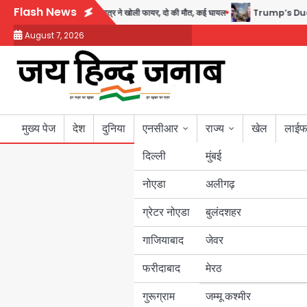
Skip
Flash News
 स्कूल में गोलीबारी, छात्र ने खोली फायर, दो की मौत, कई घायल
Trump’s Dual Crisis: ईरा
to
August 7, 2026
content
मुख्य पेज
देश
दुनिया
एनसीआर
राज्य
खेल
लाईफ
दिल्ली
मुंबई
नोएडा
उत्तर प्रदेश
अलीगढ़
ग्रेटर नोएडा
बुलंदशहर
बिहार
गाजियाबाद
जेवर
पंजाब
फरीदाबाद
मेरठ
हरियाणा
गुरूग्राम
जम्मू कश्मीर