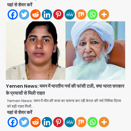
यहां से शेयर करें
3
आॅपरेशन ह्यप्रहारह्ण : 72 घंटे में उत्तर-पश्चिम
जिला पुलिस का बड़ा एक्शन
Team JHJ
4
Sajid Rashidi’s controversial:
शिवभक्त नहीं, आतंकवादी हैं’, मौलाना का
कांवड़ियों पर विवादित बयान, BJP विधायक ने
Avinash Kumar
कराई FIR, NSA की मांग
5
Har Ghar Tiranga Campaign:
Yemen News: यमन में भारतीय नर्स की फांसी टली, क्या भारत सरकार
गौतमबुद्धनगर में 9 से 17 अगस्त तक चलेगा जन-
के प्रयासों से मिली राहत
जागरूकता महाअभियान, डीएम ने की समीक्षा
Avinash Kumar
बैठक
Yemen News: यमन में मौत की सजा का सामना कर रही केरल की नर्स निमिषा प्रिया
को बड़ी राहत मिली…
1
यहां से शेयर करें
एंटी-बर्गलरी सेल की बड़ी कामयाबी, चोरी के
माल की खरीद-फरोख्त करने वाले गिरोह का
भंडाफोड़