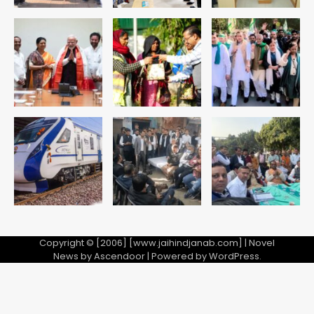
कराई FIR, NSA की मांग
5
Copyright © [2006] [www.jaihindjanab.com] | Novel
News by
Ascendoor
| Powered by
WordPress
.