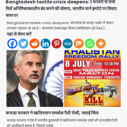
Bangladesh textile crisis deepens: 1 फरवरी से सभी
मिलें अनिश्चितकालीन बंद करने की घोषणा, भारतीय यार्न इम्पोर्ट पर विवाद
चरम पर
Bangladesh textile crisis deepens: बांग्लादेश के कपड़ा उद्योग में संकट
लगातार गहराता जा रहा है। बांग्लादेश टेक्सटाइल मिल्स एसोसिएशन (BTMA)…
यहां से शेयर करें
एंटी-बर्गलरी सेल की बड़ी कामयाबी, चोरी के
माल की खरीद-फरोख्त करने वाले गिरोह का
भंडाफोड़
Team JHJ
2
सरकारी भर्ती परीक्षाओं में नकल कराने वाले
कनाडा सरकार ने खालिस्तान समर्थक रैली रोकी, जताई चिंता
अंतरराज्यीय गिरोह का भंडाफोड़, मास्टरमाइंड
कनाडा सरकार ने देश में भारतीय दूतावासों में खालिस्तान समर्थक तत्वों की प्रस्तावित रैली
समेत 7 गिरफ्तार
को अस्वीकार्य बताया है, जिससे उसके…
Team JHJ