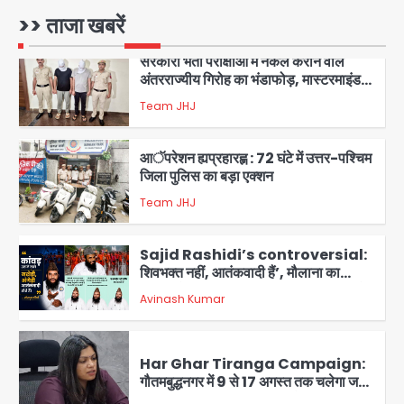
Team JHJ
2
>> ताजा खबरें
सरकारी भर्ती परीक्षाओं में नकल कराने वाले
अंतरराज्यीय गिरोह का भंडाफोड़, मास्टरमाइंड
समेत 7 गिरफ्तार
Team JHJ
3
आॅपरेशन ह्यप्रहारह्ण : 72 घंटे में उत्तर-पश्चिम
जिला पुलिस का बड़ा एक्शन
Team JHJ
4
Sajid Rashidi’s controversial:
शिवभक्त नहीं, आतंकवादी हैं’, मौलाना का
कांवड़ियों पर विवादित बयान, BJP विधायक ने
Avinash Kumar
कराई FIR, NSA की मांग
5
Har Ghar Tiranga Campaign:
गौतमबुद्धनगर में 9 से 17 अगस्त तक चलेगा जन-
जागरूकता महाअभियान, डीएम ने की समीक्षा
Avinash Kumar