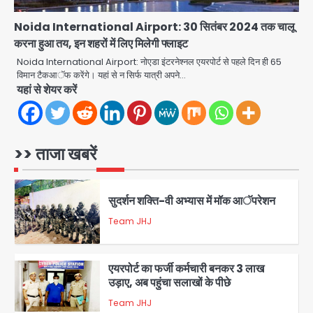
Avinash Kumar
4
Noida International Airport: 30 सितंबर 2024 तक चालू
करना हुआ तय, इन शहरों में लिए मिलेगी फ्लाइट
Assam Floods: सलमान खान का
‘आशियाना’ अभियान – 500 बाढ़रोधी घर,
Noida International Airport: नोएडा इंटरनेश्नल एयरपोर्ट से पहले दिन ही 65
220 तैयार; जुबीन गर्ग की विरासत और बॉलीवुड
विमान टैकआॅफ करेंगे। यहां से न सिर्फ यात्री अपने…
Avinash Kumar
सितारों का जमीनी सहयोग
5
यहां से शेयर करें
युवा इनोवेटरों की सोच से हाईटेक होगी दिल्ली
पुलिस
>> ताजा खबरें
Team JHJ
1
सुदर्शन शक्ति-वी अभ्यास में मॉक आॅपरेशन
Team JHJ
2
एयरपोर्ट का फर्जी कर्मचारी बनकर 3 लाख
उड़ाए, अब पहुंचा सलाखों के पीछे
Team JHJ
3