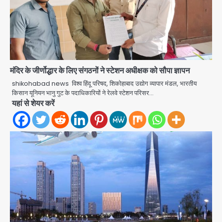
मंदिर के जीर्णोद्धार के लिए संगठनों ने स्टेशन अधीक्षक को सौपा ज्ञापन
shikohabad news विश्व हिंदू परिषद, शिकोहाबाद उद्योग व्यापार मंडल, भारतीय
किसान यूनियन भानु गुट के पदाधिकारियों ने रेलवे स्टेशन परिसर…
सुदर्शन शक्ति-वी अभ्यास में मॉक आॅपरेशन
यहां से शेयर करें
Team JHJ
2
एयरपोर्ट का फर्जी कर्मचारी बनकर 3 लाख
उड़ाए, अब पहुंचा सलाखों के पीछे
Team JHJ
3
Jewar Medical Hub: जेवर में बनेगा
एम्स से बेहतर मेडिकल हब, सीएम योगी को लिखा
पत्र