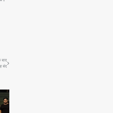
े बाद
ह बंद