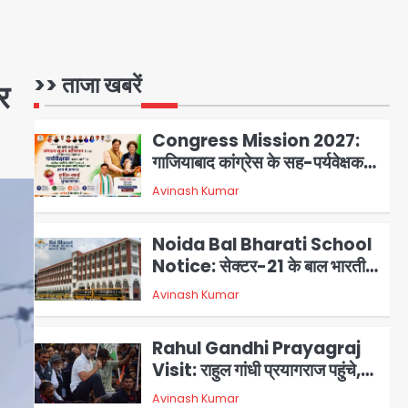
1
टला; मरीजों की सुरक्षा पर उठे सवाल
Congress Mission 2027:
गाजियाबाद कांग्रेस के सह-पर्यवेक्षक
>> ताजा खबरें
र
बने सतेन्द्र शर्मा, गौतमबुद्धनगर नेताओं
Avinash Kumar
2
ने जताया आभार
Noida Bal Bharati School
Notice: सेक्टर-21 के बाल भारती
स्कूल में बिना खिड़की-वेंटिलेशन
Avinash Kumar
3
बेसमेंट में चल रही थी 8वीं की क्लास,
NCPCR की शिकायत पर भेजा
Rahul Gandhi Prayagraj
नोटिस
Visit: राहुल गांधी प्रयागराज पहुंचे,
साथ में प्रियंका की बेटी मिराया; केपी
Avinash Kumar
4
ग्राउंड में छात्रों से संवाद, सिर्फ 5
हजार मौजूद
Atiq Ahmed : अबान के जनाजे में
उमड़ी भीड़, तोड़ी बैरिकेडिंग; लखनऊ
जेल से लखनऊ पहुंचा उमर