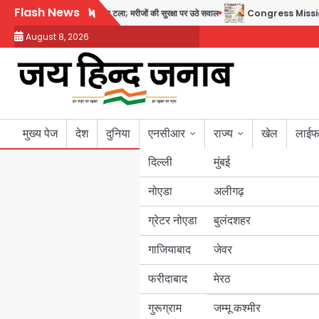
Skip
Flash News
री में बड़ा हादसा टला; मरीजों की सुरक्षा पर उठे सवाल
Congress Mission 2027: गाजियाबाद 
to
August 8, 2026
content
मुख्य पेज
देश
दुनिया
एनसीआर
राज्य
खेल
लाईफ
दिल्ली
मुंबई
नोएडा
उत्तर प्रदेश
अलीगढ़
ग्रेटर नोएडा
बुलंदशहर
बिहार
गाजियाबाद
जेवर
पंजाब
फरीदाबाद
मेरठ
हरियाणा
गुरूग्राम
जम्मू कश्मीर