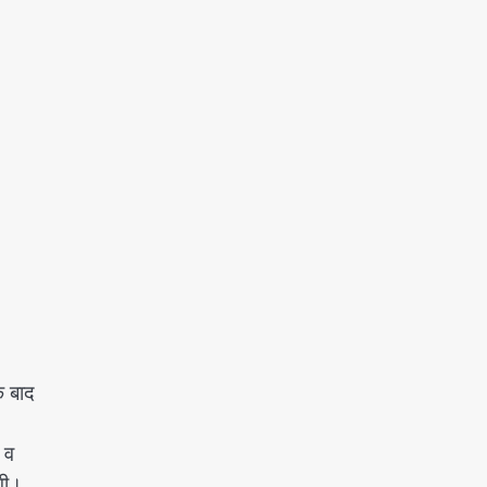
े बाद
 व
गी।