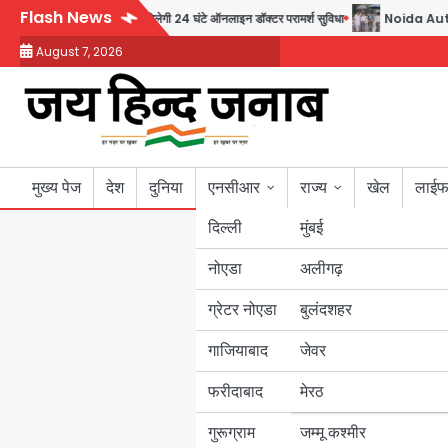
Skip
Flash News
 30 रुपये में मिलेगी 24 घंटे ऑनलाइन डॉक्टर परामर्श सुविधा
Noida Authority: कर्तव्यनिष
to
August 7, 2026
content
मुख्य पेज
देश
दुनिया
एनसीआर
राज्य
खेल
लाईफ
दिल्ली
मुंबई
नोएडा
उत्तर प्रदेश
अलीगढ़
ग्रेटर नोएडा
बुलंदशहर
बिहार
गाजियाबाद
जेवर
पंजाब
फरीदाबाद
मेरठ
हरियाणा
गुरूग्राम
जम्मू कश्मीर