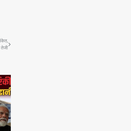
ंकेत,
ी तेजी