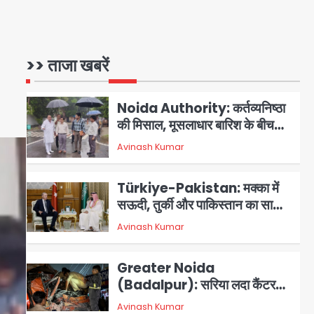
24 घंटे ऑनलाइन डॉक्टर परामर्श
सुविधा
Noida Authority: कर्तव्यनिष्ठा
की मिसाल, मूसलाधार बारिश के बीच
>> ताजा खबरें
नोएडा प्राधिकरण ने संभाला मोर्चा,
Avinash Kumar
सेक्टर 105 आरडब्ल्यूए ने जताया
2
आभार
Türkiye-Pakistan: मक्का में
सऊदी, तुर्की और पाकिस्तान का साझा
रक्षा समझौता, जानें इसके मायने
Avinash Kumar
3
Greater Noida
(Badalpur): सरिया लदा कैंटर
अनियंत्रित होकर घुसा किराना दुकान
Avinash Kumar
4
में , ड्राइवर की मौत
DC Movie Review: लोकेश
कनगराज की एक्टिंग डेब्यू फिल्म
विजुअली स्ट्राइकिंग लेकिन स्क्रीनप्ले
Avinash Kumar