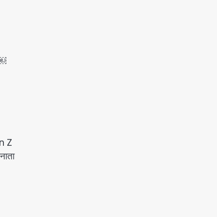
 ￼
en Z
 नाता