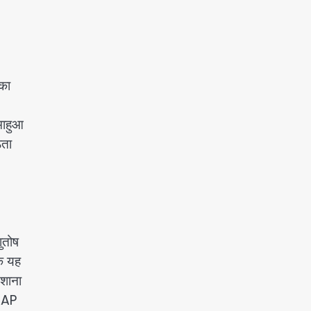
का
माहुआ
ठता
ुतोष
कि यह
िशाना
 AAP