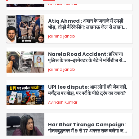
Atiq Ahmed : अबान के जनाजे में उमड़ी
भीड़, तोड़ी बैरिकेडिंग; लखनऊ जेल से लखनऊ
पहुंचा उमर
jai hind janab
2
Narela Road Accident: हरियाणा
पुलिस के सब-इंस्पेक्टर के बेटे ने मर्सिडीज से
मारी टक्कर, 70 वर्षीय राहगीर महिला की मौत
jai hind janab
3
UPI fee dispute: आम लोगों की जेब नहीं,
मर्चेंट्स पर बोझ, पर पर्दे के पीछे ट्रंप का दबाव?
Avinash Kumar
4
Har Ghar Tiranga Campaign:
गौतमबुद्धनगर में 9 से 17 अगस्त तक चलेगा जन-
जागरूकता महाअभियान, डीएम ने की समीक्षा
Avinash Kumar
बैठक