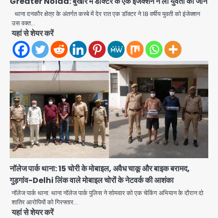
Greater Noida: बुखार में डाक्टर के एक इंजेक्शन ने ली युवती की जान
थाना दनकौर क्षेत्र के अंतर्गत कस्बे में देर रात एक डॉक्टर ने 18 वर्षीय युवती को इंजेक्शन
उस वक्त…
यहां से शेयर करें
नॉलेज पार्क थाना: 15 चोरी के मोबाइल, अवैध चाकू और बाइक बरामद,
Atiq Ahmed : अबान के जनाजे में उमड़ी
गुड़गांव-Delhi लिंक वाले मोबाइल चोरों के नेटवर्क की आशंका
भीड़, तोड़ी बैरिकेडिंग; लखनऊ जेल से लखनऊ
नॉलेज पार्क थाना: थाना नॉलेज पार्क पुलिस ने सोमवार को एक चेकिंग अभियान के दौरान दो
पहुंचा उमर
jai hind janab
शातिर आरोपियों को गिरफ्तार…
2
यहां से शेयर करें