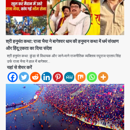
श्री हनुमंत कथा: राजा भैया ने बागेश्वर धाम की हनुमान कथा में धर्म संरक्षण
और हिंदू एकता का दिया संदेश
श्री हनुमंत कथा: कुंडा से विधायक और जाने‑माने राजनीतिक व्यक्तित्व रघुराज प्रताप सिंह
उर्फ राजा भैया ने हाल में बागेश्वर…
Felix Hospital Noida: फेलिक्स
यहां से शेयर करें
हॉस्पिटल और नोएडा लोक मंच की पहल, अब
सिर्फ 30 रुपये में मिलेगी 24 घंटे ऑनलाइन
Avinash Kumar
2
डॉक्टर परामर्श सुविधा
Noida Authority: कर्तव्यनिष्ठा की
मिसाल, मूसलाधार बारिश के बीच नोएडा
प्राधिकरण ने संभाला मोर्चा, सेक्टर 105
Avinash Kumar
आरडब्ल्यूए ने जताया आभार
3
Türkiye-Pakistan: मक्का में सऊदी,