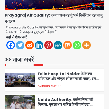
तुर्की और पाकिस्तान का साझा रक्षा समझौता,
जानें इसके मायने
Avinash Kumar
4
Prayagraj Air Quality: प्रयागराज महाकुंभ में नियंत्रित रहा वायु
प्रदूषण
Greater Noida (Badalpur):
सरिया लदा कैंटर अनियंत्रित होकर घुसा
Prayagraj Air Quality: महाकुंभ नगर: प्रयागराज में महाकुंभ के दौरान लाखों वाहनों
किराना दुकान में , ड्राइवर की मौत
के आवागमन के बावजूद वायु प्रदूषण नियंत्रण में…
Avinash Kumar
5
यहां से शेयर करें
Sajid Rashidi’s controversial:
शिवभक्त नहीं, आतंकवादी हैं’, मौलाना का
कांवड़ियों पर विवादित बयान, BJP विधायक ने
>> ताजा खबरें
Avinash Kumar
कराई FIR, NSA की मांग
1
Felix Hospital Noida: फेलिक्स
हॉस्पिटल और नोएडा लोक मंच की पहल, अब
सिर्फ 30 रुपये में मिलेगी 24 घंटे ऑनलाइन
Avinash Kumar
2
डॉक्टर परामर्श सुविधा
Noida Authority: कर्तव्यनिष्ठा की
मिसाल, मूसलाधार बारिश के बीच नोएडा