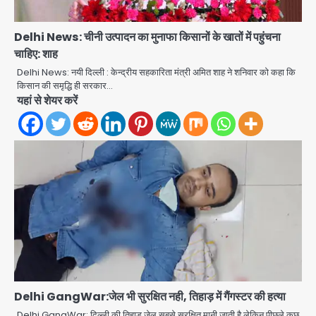
Delhi News: चीनी उत्पादन का मुनाफा किसानों के खातों में पहुंचना
चाहिए: शाह
Delhi News: नयी दिल्ली : केन्द्रीय सहकारिता मंत्री अमित शाह ने शनिवार को कहा कि
Noida Sector 105: हाई कोर्ट जज व पूर्व
किसान की समृद्धि ही सरकार…
कैबिनेट सेक्रेटरी ने बच्चों संग चलाया सफाई
यहां से शेयर करें
अभियान, 160 किलो कूड़ा हटाया
Avinash Kumar
2
Noida District Hospital: नोएडा
जिला अस्पताल में फॉल सीलिंग गिरी, गायनो
OT गैलरी में बड़ा हादसा टला; मरीजों की सुरक्षा
Avinash Kumar
पर उठे सवाल
3
Congress Mission 2027:
गाजियाबाद कांग्रेस के सह-पर्यवेक्षक बने
सतेन्द्र शर्मा, गौतमबुद्धनगर नेताओं ने जताया
Avinash Kumar
आभार
4
Delhi GangWar:जेल भी सुरक्षित नही, तिहाड़ में गैंगस्टर की हत्या
Noida Bal Bharati School
Notice: सेक्टर-21 के बाल भारती स्कूल में
Delhi GangWar: दिल्ली की तिहाड़ जेल सबसे सुरक्षित मानी जाती है लेकिन पीछले कुछ