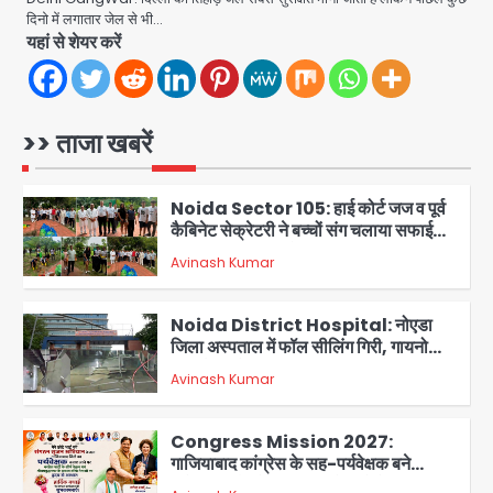
बिना खिड़की-वेंटिलेशन बेसमेंट में चल रही थी
दिनो में लगातार जेल से भी…
Avinash Kumar
8वीं की क्लास, NCPCR की शिकायत पर
5
यहां से शेयर करें
भेजा नोटिस
Assam Floods: सलमान खान का
‘आशियाना’ अभियान – 500 बाढ़रोधी घर,
220 तैयार; जुबीन गर्ग की विरासत और बॉलीवुड
>> ताजा खबरें
Avinash Kumar
सितारों का जमीनी सहयोग
1
Noida Sector 105: हाई कोर्ट जज व पूर्व
कैबिनेट सेक्रेटरी ने बच्चों संग चलाया सफाई
अभियान, 160 किलो कूड़ा हटाया
Avinash Kumar
2
Noida District Hospital: नोएडा
जिला अस्पताल में फॉल सीलिंग गिरी, गायनो
OT गैलरी में बड़ा हादसा टला; मरीजों की सुरक्षा
Avinash Kumar
पर उठे सवाल
3
Congress Mission 2027:
गाजियाबाद कांग्रेस के सह-पर्यवेक्षक बने
सतेन्द्र शर्मा, गौतमबुद्धनगर नेताओं ने जताया