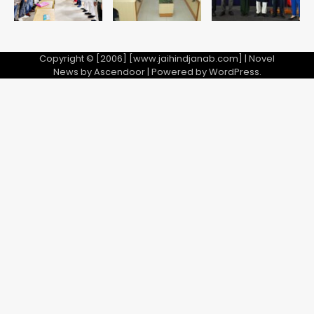
Copyright © [2006] [www.jaihindjanab.com] | Novel
News by
Ascendoor
| Powered by
WordPress
.