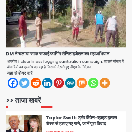
मिला
Avinash Kumar
3
Noida Crime news: रेप पीड़िता
किशोरी का जिला अस्पताल में हुआ गर्भपात, उधर
सेक्टर-49 में महिला को मिली ब्लास्ट की धमकी
Avinash Kumar
4
DM ने चलाया साफ सफाई फागिंग सैनिटाइजेशन का महाअभियान
Ranchi JPSC-JSSC Protest: 16वें
दिन भी आंदोलन जारी, CBI जांच और 14th
अमरोहा। cleanliness fogging sanitization campaign: बदलते मौसम में
Exam रद्द करने की मांग
बीमारियों का प्रकोप बढ़ रहा है जिसको देखते हुए डीएम के निर्देशन…
Avinash Kumar
5
यहां से शेयर करें
Greater Noida Gas
Connection Fraud: बुजुर्ग से वीडियो
कॉल पर 9.77 लाख की साइबर फ्रॉड
>> ताजा खबरें
Avinash Kumar
1
Taylor Swift: ट्रंप कैंपेन-व्हाइट हाउस
पोस्ट से हटाए गए गाने, जानें पूरा विवाद