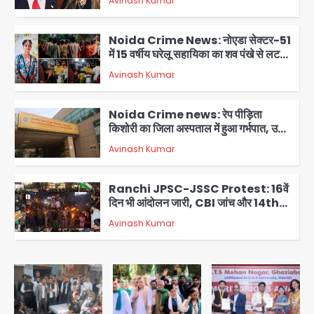
Avinash Kumar
2
Noida Crime News: नोएडा सेक्टर-51
में 15 वर्षीय घरेलू सहायिका का शव पंखे से लटका
मिला
Avinash Kumar
3
Noida Crime news: रेप पीड़िता
किशोरी का जिला अस्पताल में हुआ गर्भपात, उधर
सेक्टर-49 में महिला को मिली ब्लास्ट की धमकी
Avinash Kumar
4
Ranchi JPSC-JSSC Protest: 16वें
दिन भी आंदोलन जारी, CBI जांच और 14th
Exam रद्द करने की मांग
Avinash Kumar
5
Greater Noida Gas
Connection Fraud: बुजुर्ग से वीडियो
कॉल पर 9.77 लाख की साइबर फ्रॉड
Avinash Kumar
1