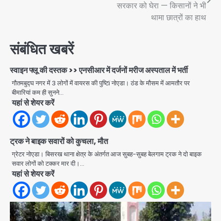
navigation
सरकार को घेरा — किसानों ने भी
थामा छात्रों का हाथ
संबंधित खबरें
स्वाइन फ्लू की दस्तक >> एनसीआर में दर्जनों मरीज अस्पताल में भर्ती
गौतमबुद्घ नगर में 3 लोगों में वायरस की पुष्टिï नोएडा। ठंड के मौसम में आमतौर पर
बीमारियां कम ही सुनने…
यहां से शेयर करें
ट्रक ने बाइक सवारों को कुचला, मौत
ग्रेटर नोएडा। बिसरख थाना क्षेत्र के अंतर्गत आज सुबह-सुबह बेलगाम ट्रक ने दो बाइक
Taylor Swift: ट्रंप कैंपेन-व्हाइट हाउस
सवार लोगों को टक्कर मार दी।…
पोस्ट से हटाए गए गाने, जानें पूरा विवाद
यहां से शेयर करें
Avinash Kumar
2
Noida Crime News: नोएडा सेक्टर-51
में 15 वर्षीय घरेलू सहायिका का शव पंखे से लटका