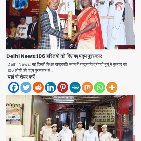
Baramati Airport Plane Crash:
Delhi News:106 हस्तियों को दिए गए पद्म पुरस्कार
रनवे पर ट्रेनी विमान क्रैश, जांच शुरू
Delhi News: नई दिल्ली स्थित राष्ट्रपति भवन में राष्ट्रपति द्रौपदी मुर्मू ने बुधवार को
Avinash Kumar
106 लोगों को पद्म पुरस्कार से…
2
यहां से शेयर करें
पुणे में प्रशिक्षण विमान हादसे का शिकार, कोई
हताहत नहीं
Team JHJ
3
Greater Noida Gas
Connection Fraud: बुजुर्ग से वीडियो
कॉल पर 9.77 लाख की साइबर फ्रॉड
Avinash Kumar
4