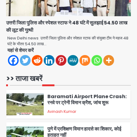
Taylor Swift: ट्रंप कैंपेन-व्हाइट हाउस
पोस्ट से हटाए गए गाने, जानें पूरा विवाद
उत्तरी जिला पुलिस और स्पेशल स्टाफ ने 48 घंटे में सुलझाई 54.50 लाख
Avinash Kumar
5
की लूट की गुत्थी
New Delhi news उत्तरी जिला पुलिस और स्पेशल स्टाफ की संयुक्त टीम ने महज 48
Air India Phuket Delhi flight:
घंटे के भीतर 54.50 लाख…
कैप्टन का डोप टेस्ट पॉजिटिव, 17 घायल;
यहां से शेयर करें
DGCA जांच जारी
Avinash Kumar
1
Baramati Airport Plane Crash:
>> ताजा खबरें
रनवे पर ट्रेनी विमान क्रैश, जांच शुरू
Avinash Kumar
2
पुणे में प्रशिक्षण विमान हादसे का शिकार, कोई
हताहत नहीं
Team JHJ
3