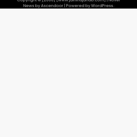
News by
Ascendoor
| Powered by
WordPress
.